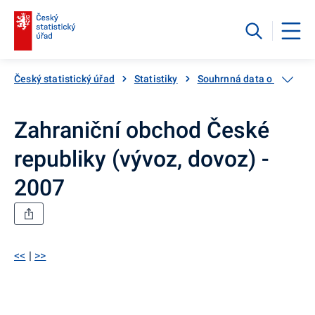
Český statistický úřad
Statistiky
Souhrnná data o Česku
Zahraniční obchod České
republiky (vývoz, dovoz) -
2007
<<
|
>>