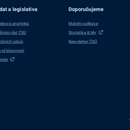
at a legislativa
Doporučujeme
ebová analytika
Mobilní aplikace
žívání dat ČSÚ
Statistika & My
obních údajů
Newsletter ČSÚ
o přístupnosti
atele