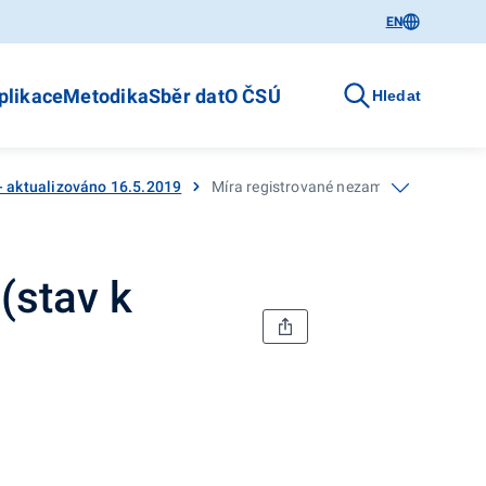
EN
plikace
Metodika
Sběr dat
O ČSÚ
Hledat
 - aktualizováno 16.5.2019
Míra registrované nezaměstnanosti v ČR
(stav k