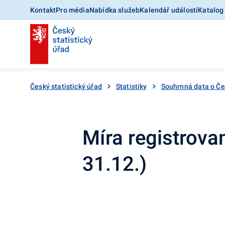
Kontakt
Pro média
Nabídka služeb
Kalendář událostí
Katalog
Český statistický úřad
Statistiky
Souhrnná data o Č
Míra registrova
31.12.)