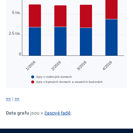
5 tis.
2.5 tis.
0
1/2016
2/2016
3/2016
4/2016
byty v rodinných domech
byty v bytových domech a ostatních budovách
<<
|
>>
Data grafu
jsou v
časové řadě
.