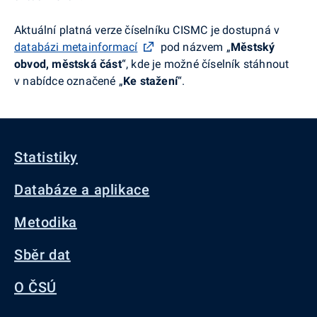
Aktuální platná verze číselníku CISMC je dostupná v
databázi metainformací
pod názvem „
Městský
obvod, městská část
“, kde je možné číselník stáhnout
v nabídce označené „
Ke stažení
“.
Statistiky
Databáze a aplikace
Metodika
Sběr dat
O ČSÚ