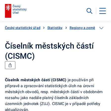
Český statistický úřad
Statistiky
Regiony a země
Území
Číselník městských částí
(CISMC)
Číselník městských částí (CISMC)
je používán při
přípravě a zpracování statistických úloh na úrovni
městských obvodů, resp. městských částí v obdobném
rozsahu jako nadále platný číselník základních
územních jednotek (ZUJ). CISMC je v případě potřeby
aktualizován.