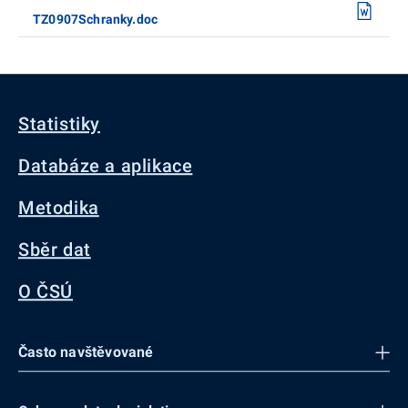
TZ0907Schranky.doc
Statistiky
Databáze a aplikace
Metodika
Sběr dat
O ČSÚ
Často navštěvované