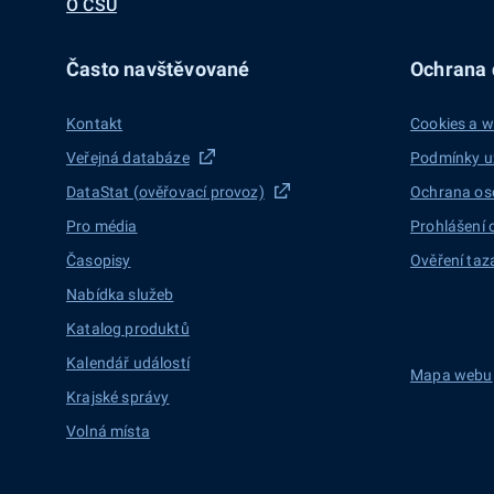
O ČSÚ
Často navštěvované
Ochrana d
Kontakt
Cookies a w
Veřejná databáze
Podmínky u
DataStat (ověřovací provoz)
Ochrana os
Pro média
Prohlášení 
Časopisy
Ověření taz
Nabídka služeb
Katalog produktů
Kalendář událostí
Mapa webu
Krajské správy
Volná místa