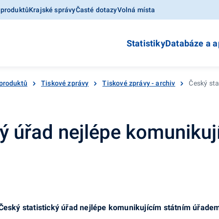
 produktů
Krajské správy
Časté dotazy
Volná místa
Statistiky
Databáze a a
produktů
Tiskové zprávy
Tiskové zprávy - archiv
Český sta
ký úřad nejlépe komuniku
Český statistický úřad nejlépe komunikujícím státním úřade