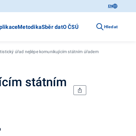
EN
plikace
Metodika
Sběr dat
O ČSÚ
Hledat
tistický úřad nejlépe komunikujícím státním úřadem
jícím státním
m