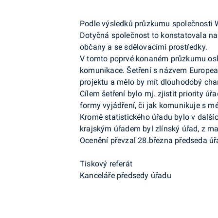
Podle výsledků průzkumu společnosti Wes
Dotyčná společnost to konstatovala n
občany a se sdělovacími prostředky.
V tomto poprvé konaném průzkumu oslov
komunikace. Šetření s názvem Europe
projektu a mělo by mít dlouhodobý char
Cílem šetření bylo mj. zjistit priority
formy vyjádření, či jak komunikuje s mé
Kromě statistického úřadu bylo v další
krajským úřadem byl zlínský úřad, z ma
Ocenění převzal 28.března předseda úřa
Tiskový referát
Kanceláře předsedy úřadu