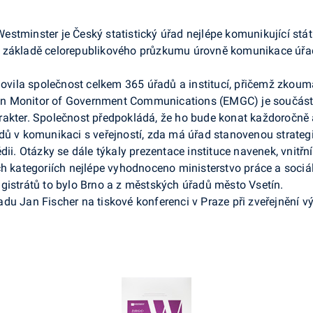
tminster je Český statistický úřad nejlépe komunikující státní
a základě celorepublikového průzkumu úrovně komunikace úřa
ila společnost celkem 365 úřadů a institucí, přičemž zkouma
an Monitor of Government Communications (EMGC) je součást
akter. Společnost předpokládá, že ho bude konat každoročně a
 úřadů v komunikaci s veřejností, zda má úřad stanovenou strate
dii. Otázky se dále týkaly prezentace instituce navenek, vnitř
ch kategoriích nejlépe vyhodnoceno ministerstvo práce a sociá
gistrátů to bylo Brno a z městských úřadů město Vsetín.
du Jan Fischer na tiskové konferenci v Praze při zveřejnění 