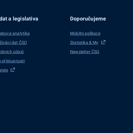
at a legislativa
Doporučujeme
ebová analytika
Mobilní aplikace
žívání dat ČSÚ
Statistika & My
obních údajů
Newsletter ČSÚ
o přístupnosti
atele