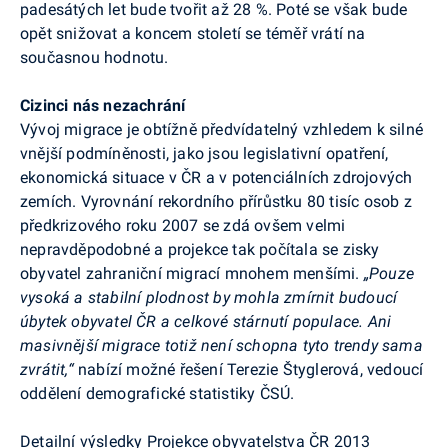
padesátých let bude tvořit až 28 %. Poté se však bude
opět snižovat a koncem století se téměř vrátí na
současnou hodnotu.
Cizinci nás nezachrání
Vývoj migrace je obtížně předvídatelný vzhledem k silné
vnější podmíněnosti, jako jsou legislativní opatření,
ekonomická situace v ČR a v potenciálních zdrojových
zemích. Vyrovnání rekordního přírůstku 80 tisíc osob z
předkrizového roku 2007 se zdá ovšem velmi
nepravděpodobné a projekce tak počítala se zisky
obyvatel zahraniční migrací mnohem menšími.
„Pouze
vysoká a stabilní plodnost by mohla zmírnit budoucí
úbytek obyvatel ČR a celkové stárnutí populace. Ani
masivnější migrace totiž není schopna tyto trendy sama
zvrátit,“
nabízí možné řešení Terezie Štyglerová, vedoucí
oddělení demografické statistiky ČSÚ.
Detailní výsledky Projekce obyvatelstva ČR 2013