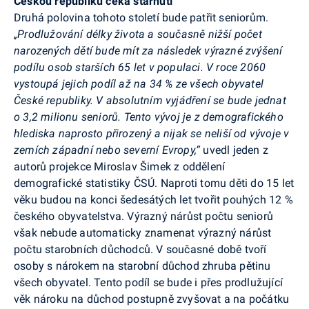
Českou republiku čeká stárnutí
Druhá polovina tohoto století bude patřit seniorům.
„Prodlužování délky života a současně nižší počet
narozených dětí bude mít za následek výrazné zvýšení
podílu osob starších 65 let v populaci. V roce 2060
vystoupá jejich podíl až na 34 % ze všech obyvatel
České republiky. V absolutním vyjádření se bude jednat
o 3,2 milionu seniorů. Tento vývoj je z demografického
hlediska naprosto přirozený a nijak se neliší od vývoje v
zemích západní nebo severní Evropy,“
uvedl jeden z
autorů projekce Miroslav Šimek z oddělení
demografické statistiky ČSÚ. Naproti tomu děti do 15 let
věku budou na konci šedesátých let tvořit pouhých 12 %
českého obyvatelstva. Výrazný nárůst počtu seniorů
však nebude automaticky znamenat výrazný nárůst
počtu starobních důchodců. V současné době tvoří
osoby s nárokem na starobní důchod zhruba pětinu
všech obyvatel. Tento podíl se bude i přes prodlužující
věk nároku na důchod postupně zvyšovat a na počátku