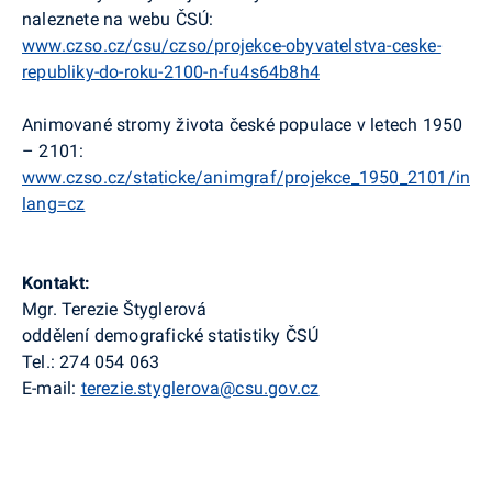
naleznete na webu ČSÚ:
www.czso.cz/csu/czso/projekce-obyvatelstva-ceske-
republiky-do-roku-2100-n-fu4s64b8h4
Animované stromy života české populace v letech 1950
– 2101:
www.czso.cz/staticke/animgraf/projekce_1950_2101/inde
lang=cz
Kontakt:
Mgr. Terezie Štyglerová
oddělení demografické statistiky ČSÚ
Tel.: 274 054 063
E-mail:
terezie.styglerova@csu.gov.cz