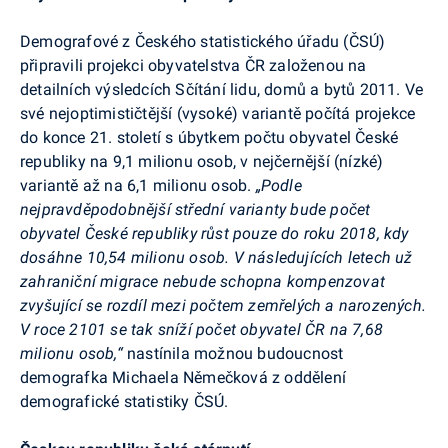
Demografové z Českého statistického úřadu (ČSÚ)
připravili projekci obyvatelstva ČR založenou na
detailních výsledcích Sčítání lidu, domů a bytů 2011. Ve
své nejoptimističtější (vysoké) variantě počítá projekce
do konce 21. století s úbytkem počtu obyvatel České
republiky na 9,1 milionu osob, v nejčernější (nízké)
variantě až na 6,1 milionu osob.
„Podle
nejpravděpodobnější střední varianty bude počet
obyvatel České republiky růst pouze do roku 2018, kdy
dosáhne 10,54 milionu osob. V následujících letech už
zahraniční migrace nebude schopna kompenzovat
zvyšující se rozdíl mezi počtem zemřelých a narozených.
V roce 2101 se tak sníží počet obyvatel ČR na 7,68
milionu osob,“
nastínila možnou budoucnost
demografka Michaela Němečková z oddělení
demografické statistiky ČSÚ.