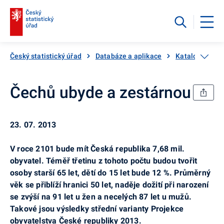
Český statistický úřad
Databáze a aplikace
Katalog produ
Čechů ubyde a zestárnou
23. 07. 2013
V roce 2101 bude mít Česká republika 7,68 mil.
obyvatel. Téměř třetinu z tohoto počtu budou tvořit
osoby starší 65 let, dětí do 15 let bude 12 %. Průměrný
věk se přiblíží hranici 50 let, naděje dožití při narození
se zvýší na 91 let u žen a necelých 87 let u mužů.
Takové jsou výsledky střední varianty Projekce
obyvatelstva České republiky 2013.