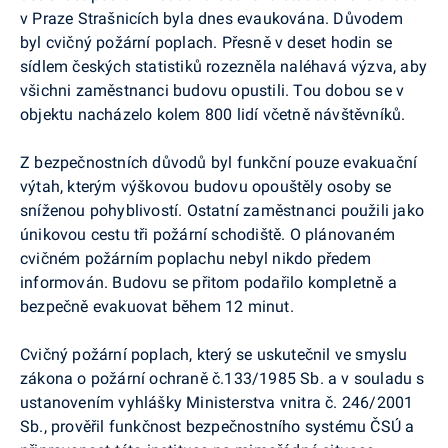
v Praze Strašnicích byla dnes evaukována. Důvodem
byl cvičný požární poplach. Přesně v deset hodin se
sídlem českých statistiků rozezněla naléhavá výzva, aby
všichni zaměstnanci budovu opustili. Tou dobou se v
objektu nacházelo kolem 800 lidí včetně návštěvníků.
Z bezpečnostních důvodů byl funkční pouze evakuační
výtah, kterým výškovou budovu opouštěly osoby se
sníženou pohyblivostí. Ostatní zaměstnanci použili jako
únikovou cestu tři požární schodiště. O plánovaném
cvičném požárním poplachu nebyl nikdo předem
informován. Budovu se přitom podařilo kompletně a
bezpečně evakuovat během 12 minut.
Cvičný požární poplach, který se uskutečnil ve smyslu
zákona o požární ochraně č.133/1985 Sb. a v souladu s
ustanovením vyhlášky Ministerstva vnitra č. 246/2001
Sb., prověřil funkčnost bezpečnostního systému ČSÚ a