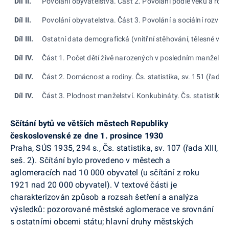
Díl II.
Povolání obyvatelstva. Část 2. Povolání podle věku a rodinn
Díl II.
Povolání obyvatelstva. Část 3. Povolání a sociální rozvrst
Díl III.
Ostatní data demografická (vnitřní stěhování, tělesné vady, z
Díl IV.
Část 1. Počet dětí živě narozených v posledním manželství. 
Díl IV.
Část 2. Domácnost a rodiny. Čs. statistika, sv. 151 (řada VI
Díl IV.
Část 3. Plodnost manželství. Konkubináty. Čs. statistika, s
Sčítání bytů ve větších městech Republiky
československé ze dne 1. prosince 1930
Praha, SÚS 1935, 294 s., Čs. statistika, sv. 107 (řada XIII,
seš. 2). Sčítání bylo provedeno v městech a
aglomeracích nad 10 000 obyvatel (u sčítání z roku
1921 nad 20 000 obyvatel). V textové části je
charakterizován způsob a rozsah šetření a analýza
výsledků: pozorované městské aglomerace ve srovnání
s ostatními obcemi státu; hlavní druhy městských