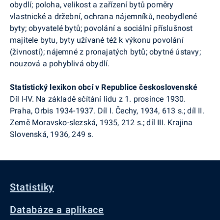
obydlí; poloha, velikost a zařízení bytů poměry
vlastnické a držební, ochrana nájemníků, neobydlené
byty; obyvatelé bytů; povolání a sociální příslušnost
majitele bytu, byty užívané též k výkonu povolání
(živnosti); nájemné z pronajatých bytů; obytné ústavy;
nouzová a pohyblivá obydlí.
Statistický lexikon obcí v Republice československé
Díl I-IV. Na základě sčítání lidu z 1. prosince 1930.
Praha, Orbis 1934-1937. Díl I. Čechy, 1934, 613 s.; díl II.
Země Moravsko-slezská, 1935, 212 s.; díl III. Krajina
Slovenská, 1936, 249 s.
Statistiky
Databáze a aplikace