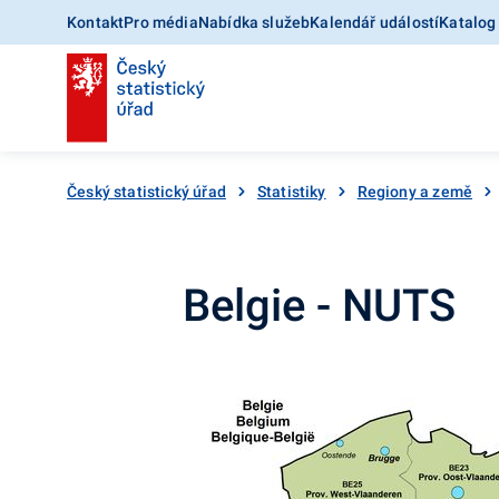
Kontakt
Pro média
Nabídka služeb
Kalendář událostí
Katalog
Český statistický úřad
Statistiky
Regiony a země
Belgie - NUTS