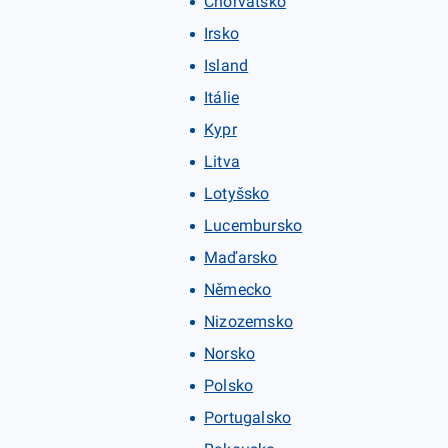
Chorvatsko
Irsko
Island
Itálie
Kypr
Litva
Lotyšsko
Lucembursko
Maďarsko
Německo
Nizozemsko
Norsko
Polsko
Portugalsko