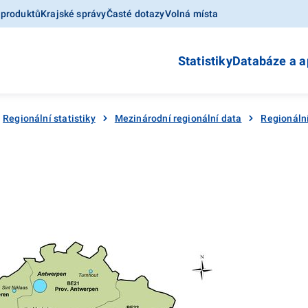
 produktů
Krajské správy
Časté dotazy
Volná místa
Statistiky
Databáze a a
Regionální statistiky
Mezinárodní regionální data
Regionální