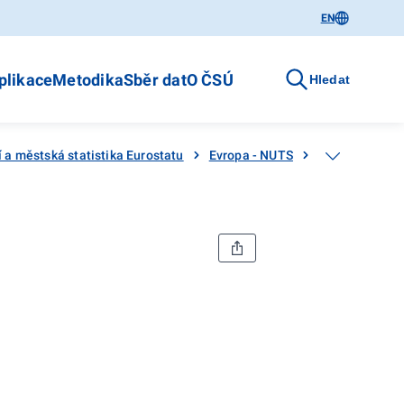
EN
plikace
Metodika
Sběr dat
O ČSÚ
Hledat
 a městská statistika Eurostatu
Evropa - NUTS
Belgie - NUTS