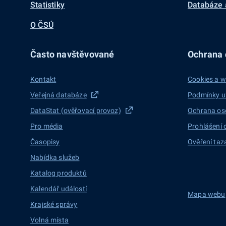
Statistiky
Databáze 
O ČSÚ
Často navštěvované
Ochrana d
Kontakt
Cookies a w
Veřejná databáze
Podmínky u
DataStat (ověřovací provoz)
Ochrana os
Pro média
Prohlášení 
Časopisy
Ověření taz
Nabídka služeb
Katalog produktů
Kalendář událostí
Mapa webu
Krajské správy
Volná místa