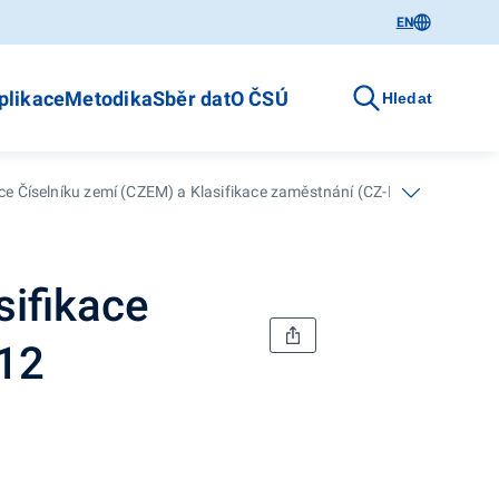
EN
plikace
Metodika
Sběr dat
O ČSÚ
Hledat
ce Číselníku zemí (CZEM) a Klasifikace zaměstnání (CZ-ISCO) od 1. če
sifikace
012