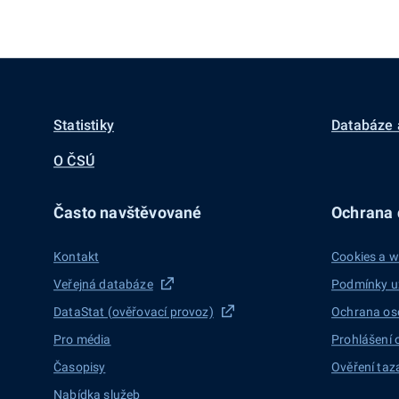
Statistiky
Databáze 
O ČSÚ
Často navštěvované
Ochrana d
Kontakt
Cookies a w
Veřejná databáze
Podmínky u
DataStat (ověřovací provoz)
Ochrana os
Pro média
Prohlášení 
Časopisy
Ověření taz
Nabídka služeb