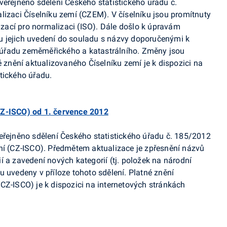
veřejněno sdělení Českého statistického úřadu č.
lizaci Číselníku zemí (CZEM). V číselníku jsou promítnuty
ací pro normalizaci (ISO). Dále došlo k úpravám
 jejich uvedení do souladu s názvy doporučenými k
úřadu zeměměřického a katastrálního. Změny jsou
é znění aktualizovaného Číselníku zemí je k dispozici na
tického úřadu.
CZ-ISCO) od 1. července 2012
eřejněno sdělení Českého statistického úřadu č. 185/2012
ní (CZ-ISCO). Předmětem aktualizace je zpřesnění názvů
 a zavedení nových kategorií (tj. položek na národní
u uvedeny v příloze tohoto sdělení. Platné znění
CZ-ISCO) je k dispozici na internetových stránkách