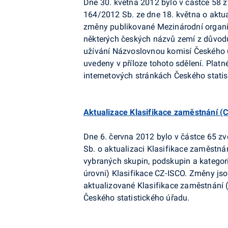
Dne 30. května 2012 bylo v částce 58 z
164/2012 Sb. ze dne 18. května o aktua
změny publikované Mezinárodní organiz
některých českých názvů zemí z důvodu
užívání Názvoslovnou komisí Českého 
uvedeny v příloze tohoto sdělení. Platn
internetových stránkách Českého statis
Aktualizace Klasifikace zaměstnání (
Dne 6. června 2012 bylo v částce 65 zv
Sb. o aktualizaci Klasifikace zaměstná
vybraných skupin, podskupin a kategorií
úrovni) Klasifikace CZ-ISCO. Změny jso
aktualizované Klasifikace zaměstnání (
Českého statistického úřadu.