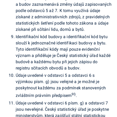
a budov zaznamenává změny údajů zapisovaných
podle odstavců 5 až 7. K tomu využívá údaje
získané z administrativních zdrojů, z pravidelných
statistických šetření podle tohoto zákona a údaje
získané při sčítání lidu, domů a bytů.
Identifikační kód budovy a identifikační kód bytu
slouží k jednoznačné identifikaci budovy a bytu.
Tyto identifikační kódy mají pouze evidenční
význam a přiděluje je Český statistický úřad každé
budově a každému bytu při jejich zápisu do
registru sčítacích obvodů a budov.
Údaje uvedené v odstavci 5 a odstavci 6 s
výjimkou písm. g) jsou veřejné a je možné je
poskytnout každému za podmínek stanovených
9l)
zvláštním právním předpisem
.
Údaje uvedené v odstavci 6 písm. g) a odstavci 7
jsou neveřejné. Český statistický úřad je poskytne
ministerstvům, která zajišťují státní statistickou