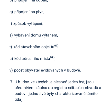
p) připojení na odpad,
q) připojení na plyn,
r) způsob vytápění,
s) vybavení domu výtahem,
9k)
t) kód stavebního objektu
,
9k)
u) kód adresního místa
,
v) počet obyvatel evidovaných v budově.
U budov, ve kterých je alespoň jeden byt, jsou
předmětem zápisu do registru sčítacích obvodů a
budov i jednotlivé byty charakterizované těmito
údaji