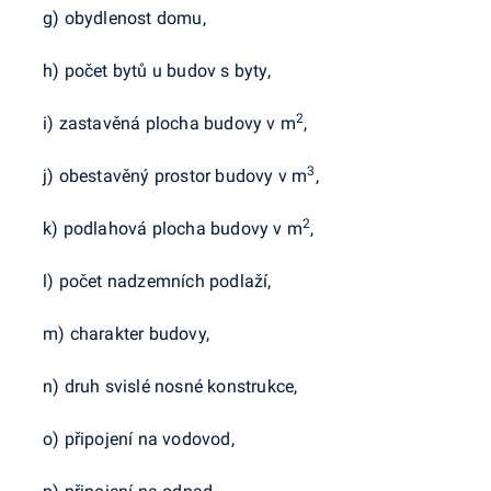
g) obydlenost domu,
h) počet bytů u budov s byty,
2
i) zastavěná plocha budovy v m
,
3
j) obestavěný prostor budovy v m
,
2
k) podlahová plocha budovy v m
,
l) počet nadzemních podlaží,
m) charakter budovy,
n) druh svislé nosné konstrukce,
o) připojení na vodovod,