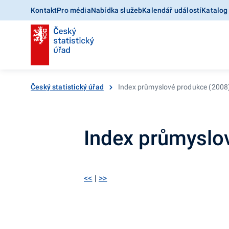
Kontakt
Pro média
Nabídka služeb
Kalendář událostí
Katalog
Český statistický úřad
Index průmyslové produkce (200
Index průmyslo
<<
|
>>