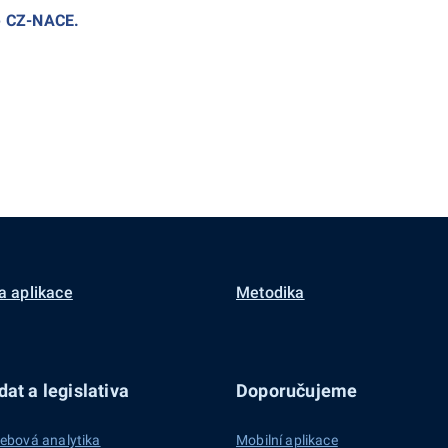
ce CZ-NACE.
a aplikace
Metodika
at a legislativa
Doporučujeme
ebová analytika
Mobilní aplikace