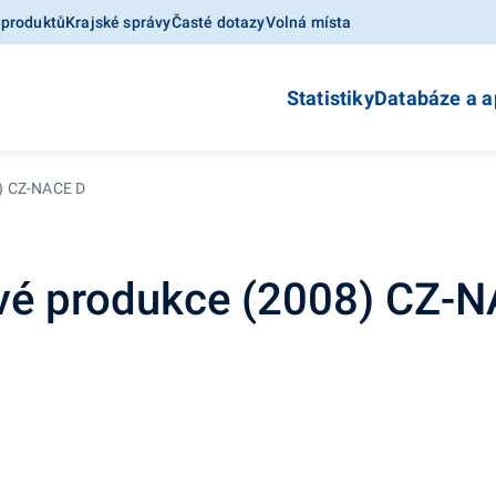
 produktů
Krajské správy
Časté dotazy
Volná místa
Statistiky
Databáze a a
8) CZ-NACE D
vé produkce (2008) CZ-