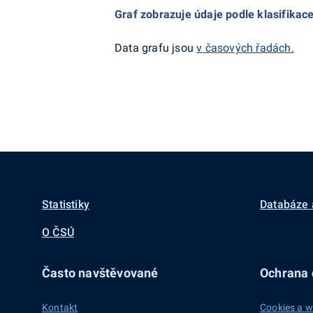
Graf zobrazuje údaje podle klasifika
Data grafu jsou
v časových řadách.
Statistiky
Databáze 
O ČSÚ
Často navštěvované
Ochrana d
Kontakt
Cookies a w