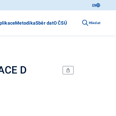
EN
plikace
Metodika
Sběr dat
O ČSÚ
Hledat
NACE D