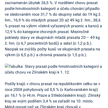
zaznamenán úbytek 26,5 %. V rozdělení chovu prasat
podle hmotnostních kategorií a účelu chování připadlo
ve sledovaném roce 31,7 % do skupiny selat do 19 kg ž.
hm., 16,9 % do mladých prasat 20 až 49 kg ž. hm., 38,6
% prasat na výkrm včetně vyřazených prasnic a kanců a
12,9 % do kategorie chovných prasat. Meziročně
poklesly stavy ve skupinách mladá prasata 20 – 49 kg
ž. hm. (o 6,7 procentních bodů) a selat (o 1,2 p.b.).
Naopak se zvýšily počty kusů ve skupinách prasata na
výkrm (o 6,5 p.b.) a chovná prasata (o 1,5 p.b.).
Podíly krajů v chovu prasat na republikovém celku se v
roce 2008 pohybovaly od 0,5 % (v Karlovarském kraji)
po 16,1 % (v Hl.m. Praze a Středočeském kraji). Zlínský
kraj se svým podílem 3,4 % se zařadil na 10. místo.
Méně prasat než ve Zlínském kraji chovali v