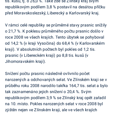
tis. kusů, tj. o 26,0 %. Také zde se Zlínský kraj svým
republikovým podílem 3,8 % postavil na desátou příčku
před Moravskoslezský, Liberecký a Karlovarský kraj.
V rámci celé republiky se průměrné stavy prasnic snížily
o 21,7 %. K poklesu průměrného počtu prasnic došlo v
roce 2008 ve všech krajích. Tento úbytek se pohyboval
od 14,2 % (v kraji Vysočina) do 68,4 % (v Karlovarském
kraji). V absolutních počtech byl pokles od 1,2 tis.
prasnic (v Libereckém kraji) po 8,8 tis. kusů (v
Jihomoravském kraji).
Snížení počtu prasnic následně ovlivnilo počet
narozených a odchovaných selat. Ve Zlínském kraji se v
průběhu roku 2008 narodilo takřka 164,7 tis. selat a bylo
tak zaznamenáno jejich snížení o 20,4 %. Svým
republikovým podílem 3,9 % se Zlínský kraj opět zařadil
na 10. místo. Pokles narozených selat v roce 2008 byl
zjištěn nejen ve Zlínském kraji, ale ve všech krajích