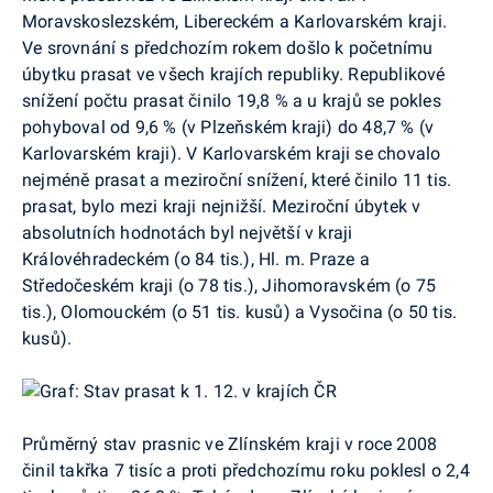
Moravskoslezském, Libereckém a Karlovarském kraji.
Ve srovnání s předchozím rokem došlo k početnímu
úbytku prasat ve všech krajích republiky. Republikové
snížení počtu prasat činilo 19,8 % a u krajů se pokles
pohyboval od 9,6 % (v Plzeňském kraji) do 48,7 % (v
Karlovarském kraji). V Karlovarském kraji se chovalo
nejméně prasat a meziroční snížení, které činilo 11 tis.
prasat, bylo mezi kraji nejnižší. Meziroční úbytek v
absolutních hodnotách byl největší v kraji
Královéhradeckém (o 84 tis.), Hl. m. Praze a
Středočeském kraji (o 78 tis.), Jihomoravském (o 75
tis.), Olomouckém (o 51 tis. kusů) a Vysočina (o 50 tis.
kusů).
Průměrný stav prasnic ve Zlínském kraji v roce 2008
činil takřka 7 tisíc a proti předchozímu roku poklesl o 2,4