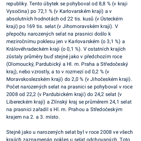
republiky. Tento úbytek se pohyboval od 8,8 % (v kraji
Vysočina) po 72,1 % (v Karlovarském kraji) a v
absolutních hodnotách od 22 tis. kusů (v Ústeckém
kraji) po 169 tis. selat (v Jihomoravském kraji). V
přepočtu narozených selat na prasnici došlo k
meziročnímu poklesu jen v Karlovarském (o 3,1 %) a
Královéhradeckém kraji (o 0,1 %). V ostatních krajích
zůstaly průměry buď stejné jako v předchozím roce
(Olomoucký, Pardubický a Hl. m. Praha a Středočeský
kraj), nebo vzrostly, a to v rozmezí od 0,2 % (v
Moravskoslezském kraji) do 2,0 % (v Jihočeském kraji).
Počet narozených selat na prasnici se pohyboval v roce
2008 od 22,2 (v Pardubickém kraji) do 24,2 selat (v
Libereckém kraji) a Zlínský kraj se průměrem 24,1 selat
na prasnici zařadil s Hl. m. Prahou a Středočeským
krajem na 2. a 3. místo.
Stejně jako u narozených selat byl v roce 2008 ve všech
krajích zaznamenán pokles u selat odchovaných. Toto