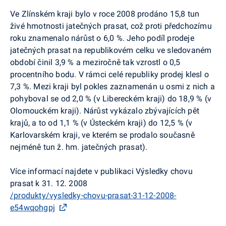
Ve Zlínském kraji bylo v roce 2008 prodáno 15,8 tun
živé hmotnosti jatečných prasat, což proti předchozímu
roku znamenalo nárůst o 6,0 %. Jeho podíl prodeje
jatečných prasat na republikovém celku ve sledovaném
období činil 3,9 % a meziročně tak vzrostl o 0,5
procentního bodu. V rámci celé republiky prodej klesl o
7,3 %. Mezi kraji byl pokles zaznamenán u osmi z nich a
pohyboval se od 2,0 % (v Libereckém kraji) do 18,9 % (v
Olomouckém kraji). Nárůst vykázalo zbývajících pět
krajů, a to od 1,1 % (v Ústeckém kraji) do 12,5 % (v
Karlovarském kraji, ve kterém se prodalo současně
nejméně tun ž. hm. jatečných prasat).
Více informací najdete v publikaci Výsledky chovu
prasat k 31. 12. 2008
/produkty/vysledky-chovu-prasat-31-12-2008-
e54wqohgpj