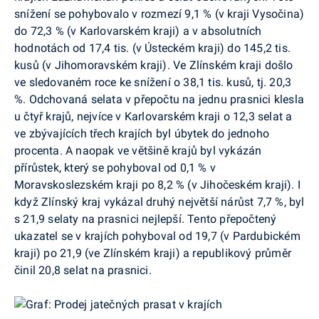
snížení se pohybovalo v rozmezí 9,1 % (v kraji Vysočina)
do 72,3 % (v Karlovarském kraji) a v absolutních
hodnotách od 17,4 tis. (v Ústeckém kraji) do 145,2 tis.
kusů (v Jihomoravském kraji). Ve Zlínském kraji došlo
ve sledovaném roce ke snížení o 38,1 tis. kusů, tj. 20,3
%. Odchovaná selata v přepočtu na jednu prasnici klesla
u čtyř krajů, nejvíce v Karlovarském kraji o 12,3 selat a
ve zbývajících třech krajích byl úbytek do jednoho
procenta. A naopak ve většině krajů byl vykázán
přírůstek, který se pohyboval od 0,1 % v
Moravskoslezském kraji po 8,2 % (v Jihočeském kraji). I
když Zlínský kraj vykázal druhý největší nárůst 7,7 %, byl
s 21,9 selaty na prasnici nejlepší. Tento přepočtený
ukazatel se v krajích pohyboval od 19,7 (v Pardubickém
kraji) po 21,9 (ve Zlínském kraji) a republikový průměr
činil 20,8 selat na prasnici.