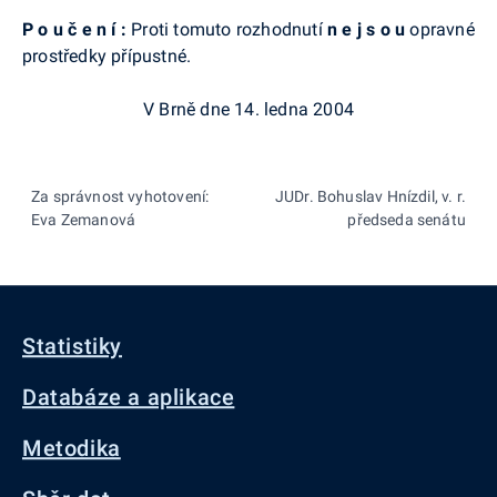
P o u č e n í :
Proti tomuto rozhodnutí
n e j s o u
opravné
prostředky přípustné.
V Brně dne 14. ledna 2004
Za správnost vyhotovení:
JUDr. Bohuslav Hnízdil, v. r.
Eva Zemanová
předseda senátu
Statistiky
Databáze a aplikace
Metodika