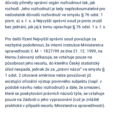
důvody přiměly správní orgán rozhodnout tak, jak
rozhodl. Jeho rozhodnutí je tedy nepřezkoumatelné pro
nedostatek důvodů rozhodnutí ve smyslu § 76 odst. 1
písm. a) s. ř. s. a Nejvyšší správní soud je proto zrušil
bez jednání, jak jej k tomu opravňuje § 76 odst. 1 s. ř. s.
Pro další řízení Nejvyšší správní soud považuje za
nezbytné podotknout, že interní instrukce Ministerstva
spravedlnosti č. M – 1827/99 ze dne 21. 12. 1999, na
kterou žalovaný odkazuje, se vztahuje pouze na
působnost jeho resortu, do kterého Český statistický
úřad nespadá, jednak že za „právní názor“ ve smyslu §
1 odst. 2 citované směrnice nelze považovat již
existující oficiální výstup povinného subjektu (např. v
podobě návrhu nebo rozhodnutí) a dále, že omezení,
které se poskytování právních názorů týče, se vztahuje
pouze na žádosti o jeho vypracování (což je zvláště
praktické v případě resortu Ministerstva spravedlnosti).