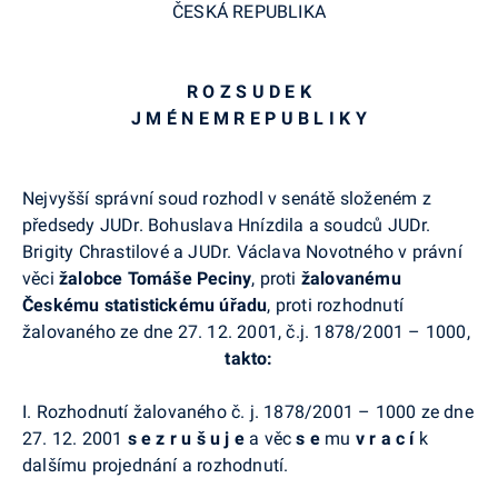
ČESKÁ REPUBLIKA
R O Z S U D E K
J M É N E M R E P U B L I K Y
Nejvyšší správní soud rozhodl v senátě složeném z
předsedy JUDr. Bohuslava Hnízdila a soudců JUDr.
Brigity Chrastilové a JUDr. Václava Novotného v právní
věci
žalobce Tomáše Peciny
, proti
žalovanému
Českému statistickému úřadu
, proti rozhodnutí
žalovaného ze dne 27. 12. 2001, č.j. 1878/2001 – 1000,
takto:
I. Rozhodnutí žalovaného č. j. 1878/2001 – 1000 ze dne
27. 12. 2001
s e z r u š u j e
a věc
s e
mu
v r a c í
k
dalšímu projednání a rozhodnutí.