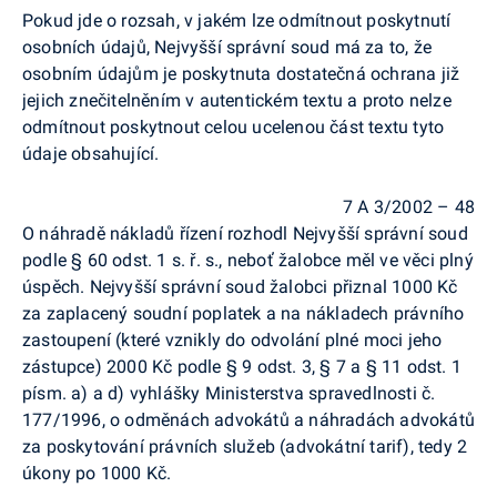
Pokud jde o rozsah, v jakém lze odmítnout poskytnutí
osobních údajů, Nejvyšší správní soud má za to, že
osobním údajům je poskytnuta dostatečná ochrana již
jejich znečitelněním v autentickém textu a proto nelze
odmítnout poskytnout celou ucelenou část textu tyto
údaje obsahující.
7 A 3/2002 – 48
O náhradě nákladů řízení rozhodl Nejvyšší správní soud
podle § 60 odst. 1 s. ř. s., neboť žalobce měl ve věci plný
úspěch. Nejvyšší správní soud žalobci přiznal 1000 Kč
za zaplacený soudní poplatek a na nákladech právního
zastoupení (které vznikly do odvolání plné moci jeho
zástupce) 2000 Kč podle § 9 odst. 3, § 7 a § 11 odst. 1
písm. a) a d) vyhlášky Ministerstva spravedlnosti č.
177/1996, o odměnách advokátů a náhradách advokátů
za poskytování právních služeb (advokátní tarif), tedy 2
úkony po 1000 Kč.