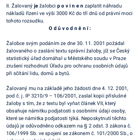
II. Žalovaný
je
žalobci
p o v i n e n
zaplatit náhradu
nákladů řízení ve výši 3000 Kč do tří dnů od právní moci
tohoto rozsudku.
O d ů v o d n ě n í :
Žalobce svým podáním ze dne 30. 11. 2001 požádal
žalovaného o zaslání textu správní žaloby, jíž se Český
statistický úřad domáhal u Městského soudu v Praze
zrušení rozhodnutí Úřadu pro ochranu osobních údajů
při sčítání lidu, domů a bytů.
Žalovaný mu na základě jeho žádosti dne 4. 12. 2001,
pod č. j. IP 3210/9 – 106/2001, zaslal kopii příslušné
žaloby s tím, že z textu byl vyňat článek VII, který
obsahuje námitku podjatosti s osobními údaji osoby,
které se námitka podjatosti týká. Neposkytnutí těchto
údajů je odůvodněno odkazem na § 2 odst. 3 zákona č.
106/1999 Sb. ve spojení se zákonem č. 101/2000 Sb., o