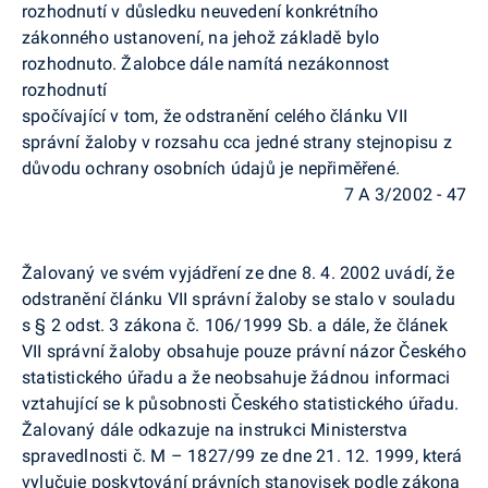
rozhodnutí v důsledku neuvedení konkrétního
zákonného ustanovení, na jehož základě bylo
rozhodnuto. Žalobce dále namítá nezákonnost
rozhodnutí
spočívající v tom, že odstranění celého článku VII
správní žaloby v rozsahu cca jedné strany stejnopisu z
důvodu ochrany osobních údajů je nepřiměřené.
7 A 3/2002 - 47
Žalovaný ve svém vyjádření ze dne 8. 4. 2002 uvádí, že
odstranění článku VII správní žaloby se stalo v souladu
s § 2 odst. 3 zákona č. 106/1999 Sb. a dále, že článek
VII správní žaloby obsahuje pouze právní názor Českého
statistického úřadu a že neobsahuje žádnou informaci
vztahující se k působnosti Českého statistického úřadu.
Žalovaný dále odkazuje na instrukci Ministerstva
spravedlnosti č. M – 1827/99 ze dne 21. 12. 1999, která
vylučuje poskytování právních stanovisek podle zákona