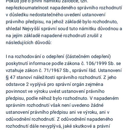
Pokud jde o první námitku žalobce, tzn.
nepřezkoumatelnost napadeného správního rozhodnutí
v důsledku nedostatečného uvedení ustanovení
právního předpisu, na jehož základě bylo rozhodnuto,
shledal Nejvyšší správní soud tuto námitku důvodnou a
na jejím základě napadené rozhodnutí zrušil z
následujících důvodů:
I na rozhodování o odepření (částečném odepření)
poskytnutí informace podle zákona č. 106/1999 Sb. se
vztahuje zákon č. 71/1967 Sb., správní řád. Ustanovení
§ 47 stanoví náležitosti správního rozhodnutí. Z jeho
odstavce 2 vyplývá pro správní orgán zejména
povinnost ve výroku uvést ustanovení právního
předpisu, podle něhož bylo rozhodnuto. V napadeném
správním rozhodnutí však není uvedeno žádné
ustanovení právního předpisu ani ve výroku, ani v
odůvodnění rozhodnutí. Z odůvodnění napadeného
rozhodnutí dále nevyplývá, jaké skutkové a právní