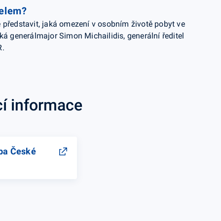
telem?
 představit, jaká omezení v osobním životě pobyt ve
ká generálmajor Simon Michailidis, generální ředitel
R.
cí informace
ba České