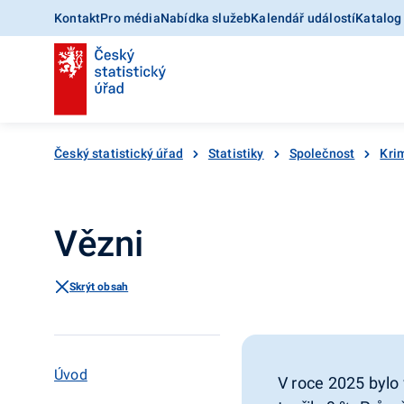
Kontakt
Pro média
Nabídka služeb
Kalendář událostí
Katalog
Český statistický úřad
Statistiky
Společnost
Krim
Vězni
Skrýt obsah
Úvod
V roce 2025 bylo