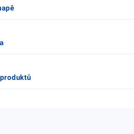
 mapě
ka
 produktů