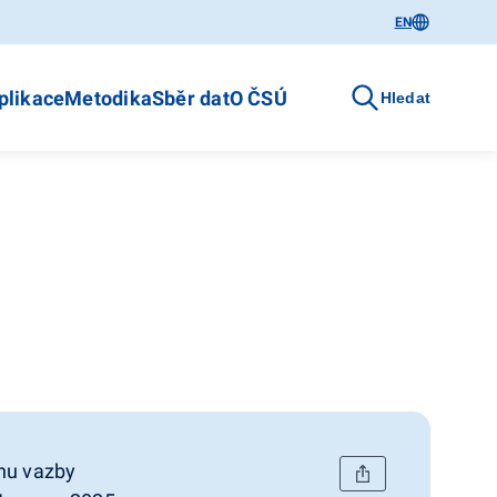
EN
plikace
Metodika
Sběr dat
O ČSÚ
Hledat
onu vazby