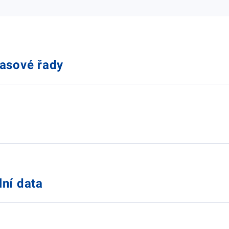
časové řady
lní data