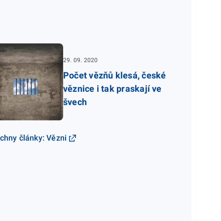
29. 09. 2020
Počet vězňů klesá, české
věznice i tak praskají ve
švech
chny články: Vězni