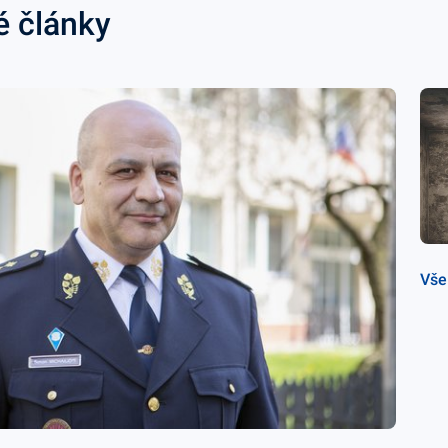
é články
Vše