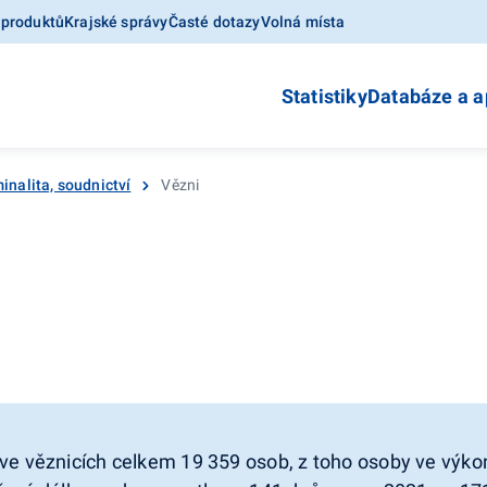
 produktů
Krajské správy
Časté dotazy
Volná místa
Statistiky
Databáze a a
inalita, soudnictví
Vězni
 ve věznicích celkem 19 359 osob, z toho osoby ve výk