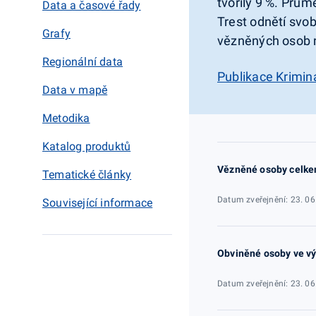
tvořily 9 %. Prům
Data a časové řady
Trest odnětí svo
Grafy
vězněných osob na
Regionální data
Publikace Krimina
Data v mapě
Metodika
Katalog produktů
Vězněné osoby celk
Tematické články
Datum zveřejnění: 23. 06
Související informace
Obviněné osoby ve v
Datum zveřejnění: 23. 06