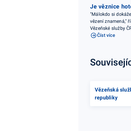
Je věznice ho
"Málokdo si dokáže
vězení znamená," ří
Vězeňské služby Č
Číst více
Souvisejí
Vězeňská služ
republiky