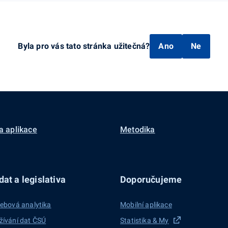
Byla pro vás tato stránka užitečná?
Ano
Ne
a aplikace
Metodika
at a legislativa
Doporučujeme
ebová analytika
Mobilní aplikace
žívání dat ČSÚ
Statistika & My