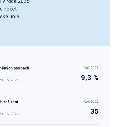
1 v roce 2025.
b. Počet
ské unie.
zněných osobách
Rok 2025
9,3 %
23. 06. 2026
h zařízení
Rok 2025
35
23. 06. 2026