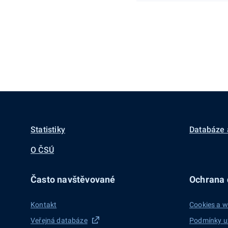
Statistiky
Databáze 
O ČSÚ
Často navštěvované
Ochrana d
Kontakt
Cookies a w
Veřejná databáze
Podmínky u