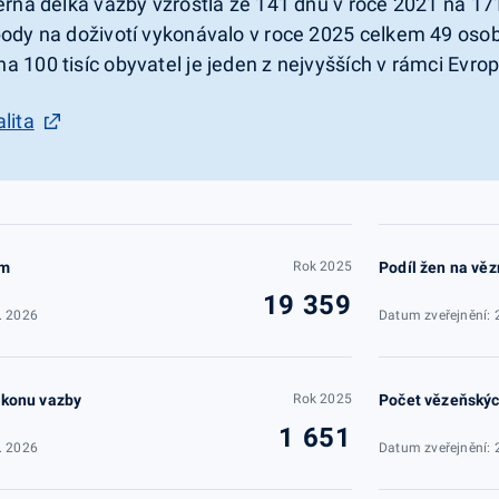
ěrná délka vazby vzrostla ze 141 dnů v roce 2021 na 17
body na doživotí vykonávalo v roce 2025 celkem 49 oso
 100 tisíc obyvatel je jeden z nejvyšších v rámci Evrop
lita
em
Rok 2025
Podíl žen na vě
19 359
. 2026
Datum zveřejnění: 
ýkonu vazby
Rok 2025
Počet vězeňskýc
1 651
. 2026
Datum zveřejnění: 