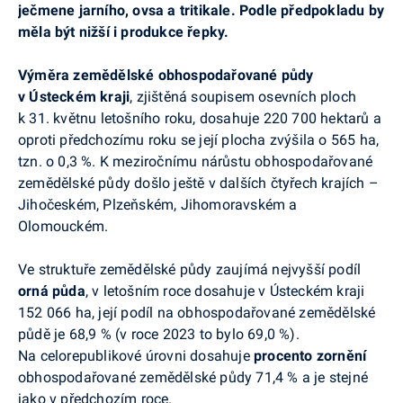
ječmene jarního, ovsa a
tritikale
. Podle předpokladu by
měla být nižší i produkce řepky.
Výměra zemědělské obhospodařované půdy
v Ústeckém kraji
, zjištěná soupisem osevních ploch
k 31. květnu letošního roku, dosahuje 220 700 hektarů a
oproti předchozímu roku se její plocha zvýšila o 565 ha,
tzn. o 0,3 %. K meziročnímu nárůstu obhospodařované
zemědělské půdy došlo ještě v dalších čtyřech krajích –
Jihočeském, Plzeňském, Jihomoravském a
Olomouckém.
Ve struktuře zemědělské půdy zaujímá nejvyšší podíl
orná půda
, v letošním roce dosahuje v Ústeckém kraji
152 066 ha, její podíl na obhospodařované zemědělské
půdě je 68,9 % (v roce 2023 to bylo 69,0 %).
Na celorepublikové úrovni dosahuje
procento zornění
obhospodařované zemědělské půdy 71,4 % a je stejné
jako v předchozím roce.