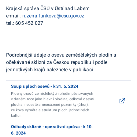
Krajská správa ČSÚ v Ústí nad Labem
e-mail:
ruzena.funkova@csu.gov.cz
tel.: 605 452 027
Podrobnější údaje o osevu zemědělských plodin a
očekávané sklizni za Českou republiku i podle
jednotlivých krajů naleznete v publikaci
Soupis ploch osevů - k 31. 5. 2024
Plochy osevů zemědělských plodin pěstovaných
v daném roce jako hlavní plodina, celková osevní
plocha, neoseté a neosázené pozemky (úhor),
celková výměra a struktura ploch jednotlivých
kultur.
Odhady sklizně - operativní zpráva - k 10.
6. 2024