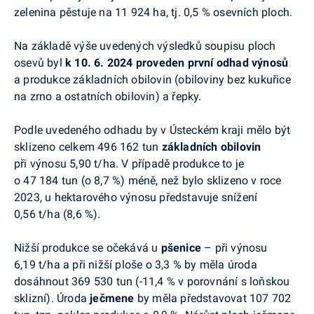
zelenina pěstuje na 11 924 ha, tj. 0,5 % osevních ploch.
Na základě výše uvedených výsledků soupisu ploch
osevů byl
k 10. 6. 2024 proveden
první odhad výnosů
a produkce základních obilovin (obiloviny bez kukuřice
na zrno a ostatních obilovin) a řepky.
Podle uvedeného odhadu by v Ústeckém kraji mělo být
sklizeno celkem 496 162 tun
základních obilovin
při výnosu 5,90 t/ha. V případě produkce to je
o 47 184 tun (o 8,7 %) méně, než bylo sklizeno v roce
2023, u hektarového výnosu představuje snížení
0,56 t/ha (8,6 %).
Nižší produkce se očekává u
pšenice
– při výnosu
6,19 t/ha a při nižší ploše o 3,3 % by měla úroda
dosáhnout 369 530 tun (-11,4 % v porovnání s loňskou
sklizní). Úroda
ječmene
by měla představovat 107 702