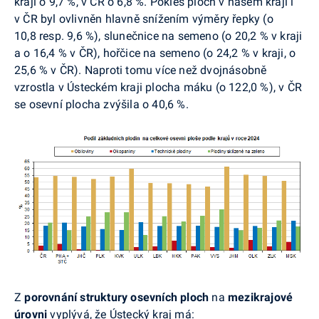
kraji o 9,7 %, v ČR o 6,8 %. Pokles ploch v našem kraji i
v ČR byl ovlivněn hlavně snížením výměry řepky (o
10,8 resp. 9,6 %), slunečnice na semeno (o 20,2 % v kraji
a o 16,4 % v ČR), hořčice na semeno (o 24,2 % v kraji, o
25,6 % v ČR). Naproti tomu více než dvojnásobně
vzrostla v Ústeckém kraji plocha máku (o 122,0 %), v ČR
se osevní plocha zvýšila o 40,6 %.
Z
porovnání
struktury osevních ploch
na
mezikrajové
úrovni
vyplývá, že Ústecký kraj má: