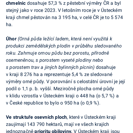
chmelnic
dosahuje 57,3 % z pěstební výměry ČR a byl
stejný jako v roce 2023. V letošním roce je v Ústeckém
kraji chmel pěstován na 3 195 ha, v celé ČR je to 5 574
ha.
Ú
hor
(
Orná půda ležící ladem, která není využitá k
produkci zemědělských plodin v průběhu sledovaného
roku. Zahrnuje ornou půdu bez porostu, přírodně
osemeněnou, s porostem vyseté plodiny nebo
s porostem trav a jiných bylinných pícnin)
dosahuje
v kraji 8 276 ha a reprezentuje 5,4 % ze sledované
výměry orné půdy. V porovnání s celostátní úrovní je její
podíl o 1,1 p. b.
vyšší
. Meziročně plocha orné půdy
v klidu vzrostla v Ústeckém kraji o 448 ha (o 5,7 %) a
v České republice to bylo o 950 ha (o 0,9 %).
Ve
struktuře osevních ploch
, které v Ústeckém kraji
zaujímají 143 790 hektarů,
mají ve všech krajích
jednoznačně
prioritu obiloviny.
V Ústeckém kraji jsou