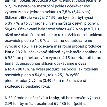
tun, tzn. pokles produkce o 0,9 %. Nárůst ploch ječmene
o 7,1 % nevyrovná meziroční pokles očekávaného
výnosu zrna z jednoho hektaru o 7,5 % (5,44 t/ha).
Sklizeň
tritikale
ve výši 7 159 tun by měla být vyšší
o 39,7 %, a to výhradně vlivem nárůstu osevní plochy o
50,4 %. Očekávaný hektarový výnos 4,82 t/ha je o 7,1 %
nižší než skutečnost minulého roku. Vzhledem k poklesu
osevních ploch o 15,0 % a nižšímu odhadovanému
výnosu o 15,6 % se očekává meziroční propad produkce
žita
o 28,2 %, očekávaná sklizeň by tak měla dosáhnout
6 982 tun při hektarovém výnosu 4,15 tun. Naproti tomu
téměř dvojnásobnou sklizeň očekáváme u
ovsa
,
a to 4 790 tun, na vyšší produkci se podílí jak rozšíření
osevních ploch o 54,8 %, tak o 25,1 % vyšší
předpokládaný výnos (3,49 t/ha) než dosažená
skutečnost loňského roku.
Nižší úroda se očekává u
řepky
, při hektarovém výnosu
2,99 tun by měla dosáhnout 69 485 tun (pokles