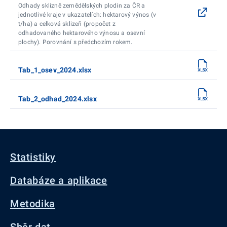
Odhady sklizně zemědělských plodin za ČR a
jednotlivé kraje v ukazatelích: hektarový výnos (v
t/ha) a celková sklizeň (propočet z
odhadovaného hektarového výnosu a osevní
plochy). Porovnání s předchozím rokem.
Tab_1_osev_2024.xlsx
Tab_2_odhad_2024.xlsx
Statistiky
Databáze a aplikace
Metodika