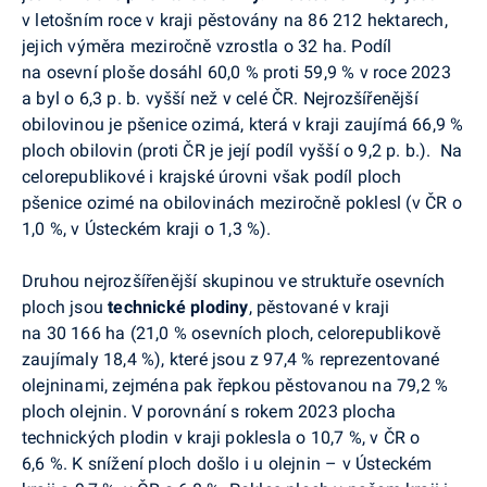
v letošním roce v kraji pěstovány na 86 212 hektarech,
jejich výměra meziročně vzrostla o 32 ha. Podíl
na osevní ploše dosáhl 60,0 % proti 59,9 % v roce 2023
a byl o 6,3 p. b.
vyšší
než v celé ČR. Nejrozšířenější
obilovinou je pšenice ozimá, která v kraji zaujímá 66,9 %
ploch obilovin (proti ČR je její podíl vyšší o 9,2 p. b.).
Na
celorepublikové i krajské úrovni však podíl ploch
pšenice ozimé na obilovinách meziročně poklesl (v ČR o
1,0 %, v Ústeckém kraji o 1,3 %).
Druhou nejrozšířenější skupinou ve struktuře osevních
ploch jsou
technické plodiny
, pěstované v kraji
na 30 166 ha (21,0 % osevních ploch, celorepublikově
zaujímaly 18,4 %), které jsou z 97,4 % reprezentované
olejninami, zejména pak řepkou pěstovanou na 79,2 %
ploch olejnin. V porovnání s rokem 2023 plocha
technických plodin v kraji poklesla o 10,7 %, v ČR o
6,6 %. K snížení ploch došlo i u olejnin – v Ústeckém