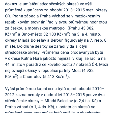
dokazuje umístění středočeských okresů ve výši
průměrné kupní ceny za období 2013–2015 mezi okresy
ČR. Praha-západ a Praha-východ se v meziokresním
republikovém srovnání řadily svou průměrnou hodnotou
za českou a moravskou metropoli (Prahu 43 882
2
2
Kč/m
a Brno-město 32 103 Kč/m
) na 3. a 4. místo,
okresy Mladá Boleslav a Beroun figurovaly na 7. resp. 8.
místě. Do druhé desítky se zařadily další čtyři
středočeské okresy. Průměrná cena prodávaných bytů
v okrese Kutná Hora jakožto nejnižší v kraji se řadila na
44. místo v pořadí z celkového počtu 77 okresů ČR. Mezi
nejlevnější okresy v republice patřily Most (4 932
2
2
Kč/m
) a Chomutov (5 413 Kč/m
).
Vyšší průměrnou kupní cenu bytů oproti období 2010–
2012 zaznamenaly v období let 2013–2015 pouze dva
středočeské okresy – Mladá Boleslav (o 2,4 tis. Kč) a
Praha-západ (o 1, 4 tis. Kč); u ostatních okresů se
průměrná cena prodaných bytů snížila, v absolutním