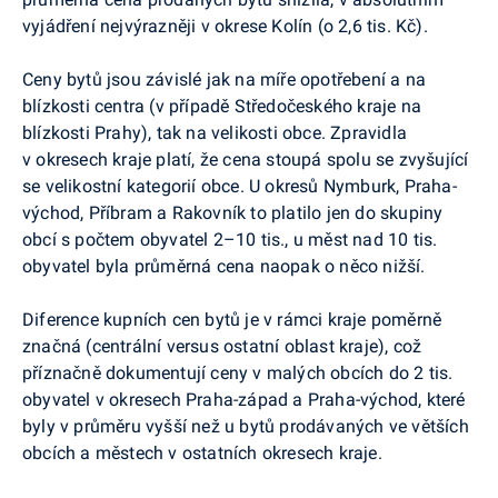
vyjádření nejvýrazněji v okrese Kolín (o 2,6 tis. Kč).
Ceny bytů jsou závislé jak na míře opotřebení a na
blízkosti centra (v případě Středočeského kraje na
blízkosti Prahy), tak na velikosti obce. Zpravidla
v okresech kraje platí, že cena stoupá spolu se zvyšující
se velikostní kategorií obce. U okresů Nymburk, Praha-
východ, Příbram a Rakovník to platilo jen do skupiny
obcí s počtem obyvatel 2–10 tis., u měst nad 10 tis.
obyvatel byla průměrná cena naopak o něco nižší.
Diference kupních cen bytů je v rámci kraje poměrně
značná (centrální versus ostatní oblast kraje), což
příznačně dokumentují ceny v malých obcích do 2 tis.
obyvatel v okresech Praha-západ a Praha-východ, které
byly v průměru vyšší než u bytů prodávaných ve větších
obcích a městech v ostatních okresech kraje.