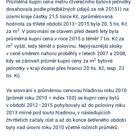
Průměrná kupní cena metru čtverečního bytové jednotky
dosahovala podle předběžných údajů za rok 20151) na
území kraje částky 21,5 tisíce Kč, zprůměrovaná
hodnota za tříleté období 2013–2015 byla 20, 5 tis. Kč
2
za m
. V porovnání se stavem před deseti lety byla
průměrná kupní cena v roce 2015 o téměř 7 tis. Kč za
2
m
vyšší, tedy téměř o polovinu. Nejvýraznější skoky
v ceně směrem nahoru proběhly v letech 2007 a 2008,
2
kdy se zároveň průměr kupní ceny za m
bytové
jednotky v kraji dostal přes hranici 20 tis. Kč, resp. 23
tis. Kč.
Ve srovnání s průměrnou cenovou hladinou roku 2010
(průměr roku 2010 = index 100) se kupní ceny bytů
v období 2012–2015 pohybovaly až do poloviny roku
2013 mírně pod touto hladinou, v následujících
čtvrtletích začaly růst a až do konce šetřeného období
byly nad úrovní roku 2010 včetně ročních průměrů.