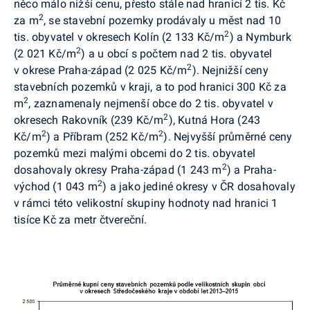
něco málo nižší cenu, přesto stále nad hranicí 2 tis. Kč
2
za m
, se stavební pozemky prodávaly u měst nad 10
2
tis. obyvatel v okresech Kolín (2 133 Kč/m
) a Nymburk
2
(2 021 Kč/m
) a u obcí s počtem nad 2 tis. obyvatel
2
v okrese Praha-západ (2 025 Kč/m
). Nejnižší ceny
stavebních pozemků v kraji, a to pod hranici 300 Kč za
2
m
, zaznamenaly nejmenší obce do 2 tis. obyvatel v
2
okresech Rakovník (239 Kč/m
), Kutná Hora (243
2
2
Kč/m
) a Příbram (252 Kč/m
). Nejvyšší průměrné ceny
pozemků mezi malými obcemi do 2 tis. obyvatel
2
dosahovaly okresy Praha-západ (1 243 m
) a Praha-
2
východ (1 043 m
) a jako jediné okresy v ČR dosahovaly
v rámci této velikostní skupiny hodnoty nad hranici 1
tisíce Kč za metr čtvereční.