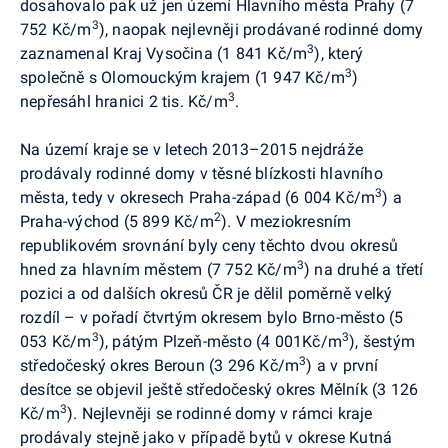
dosahovalo pak už jen území Hlavního města Prahy (7
3
752 Kč/m
), naopak nejlevněji prodávané rodinné domy
3
zaznamenal Kraj Vysočina (1 841 Kč/m
), který
3
společně s Olomouckým krajem (1 947 Kč/m
)
3
nepřesáhl hranici 2 tis. Kč/m
.
Na území kraje se v letech 2013–2015 nejdráže
prodávaly rodinné domy v těsné blízkosti hlavního
3
města, tedy v okresech Praha-západ (6 004 Kč/m
) a
2
Praha-východ (5 899 Kč/m
). V meziokresním
republikovém srovnání byly ceny těchto dvou okresů
3
hned za hlavním městem (7 752 Kč/m
) na druhé a třetí
pozici a od dalších okresů ČR je dělil poměrně velký
rozdíl – v pořadí čtvrtým okresem bylo Brno-město (5
3
3
053 Kč/m
), pátým Plzeň-město (4 001Kč/m
), šestým
3
středočeský okres Beroun (3 296 Kč/m
) a v první
desítce se objevil ještě středočeský okres Mělník (3 126
3
Kč/m
). Nejlevněji se rodinné domy v rámci kraje
prodávaly stejně jako v případě bytů v okrese Kutná