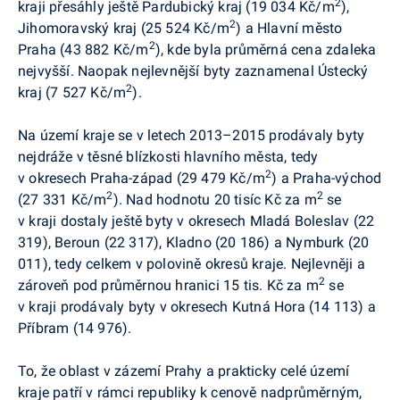
2
kraji přesáhly ještě Pardubický kraj (19 034 Kč/m
),
2
Jihomoravský kraj (25 524 Kč/m
) a Hlavní město
2
Praha (43 882 Kč/m
), kde byla průměrná cena zdaleka
nejvyšší. Naopak nejlevnější byty zaznamenal Ústecký
2
kraj (7 527 Kč/m
).
Na území kraje se v letech 2013–2015 prodávaly byty
nejdráže v těsné blízkosti hlavního města, tedy
2
v okresech Praha-západ (29 479 Kč/m
) a Praha-východ
2
2
(27 331 Kč/m
). Nad hodnotu 20 tisíc Kč za m
se
v kraji dostaly ještě byty v okresech Mladá Boleslav (22
319), Beroun (22 317), Kladno (20 186) a Nymburk (20
011), tedy celkem v polovině okresů kraje. Nejlevněji a
2
zároveň pod průměrnou hranici 15 tis. Kč za m
se
v kraji prodávaly byty v okresech Kutná Hora (14 113) a
Příbram (14 976).
To, že oblast v zázemí Prahy a prakticky celé území
kraje patří v rámci republiky k cenově nadprůměrným,