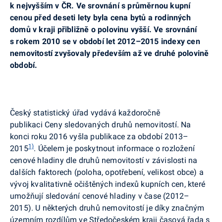
k nejvyšším v ČR. Ve srovnání s průměrnou kupní
cenou před deseti lety byla cena bytů a rodinných
domů v kraji přibližně o polovinu vyšší. Ve srovnání
s rokem 2010 se v období let 2012–2015 indexy cen
nemovitostí zvyšovaly především až ve druhé polovině
období.
Český statistický úřad vydává každoročně
publikaci Ceny sledovaných druhů nemovitostí. Na
konci roku 2016 vyšla publikace za období 2013–
1)
2015
. Účelem je poskytnout informace o rozložení
cenové hladiny dle druhů nemovitostí v závislosti na
dalších faktorech (poloha, opotřebení, velikost obce) a
vývoj kvalitativně očištěných indexů kupních cen, které
umožňují sledování cenové hladiny v čase (2012–
2015). U některých druhů nemovitostí je díky značným
územním rozdílům ve Středočeském kraji časová řada s