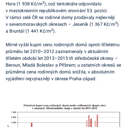
3
Hora (1 938 Kč/m
), což tentokráte odpovídalo
v meziokresním republikovém srovnání 53. pozici.
V rámci celé ČR se rodinné domy prodávaly nejlevněji
3
v severomoravských okresech – Jeseník (1 367 Kč/m
)
3
a Bruntál (1 441 Kč/m
).
Mírně vyšší kupní cenu rodinných domů oproti tříletému
průměru let 2010–2012 zaznamenaly v aktuálním
tříletém období let 2013–2015 tři středočeské okresy –
Beroun, Mladá Boleslav a Příbram; u ostatních okresů se
průměrná cena rodinných domů snížila, v absolutním
vyjádření nejvýrazněji v okrese Praha-západ.