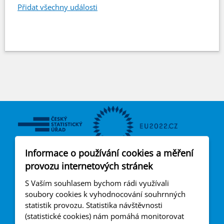
Přidat všechny události
Informace o používání cookies a měření
Český statistický úřad
provozu internetových stránek
Na padesátém 3268/81
S Vaším souhlasem bychom rádi využívali
100 82 Praha 10
soubory cookies k vyhodnocování souhrnných
statistik provozu. Statistika návštěvnosti
EU2022@CSU.GOV.CZ
(statistické cookies) nám pomáhá monitorovat
AKTUALITY