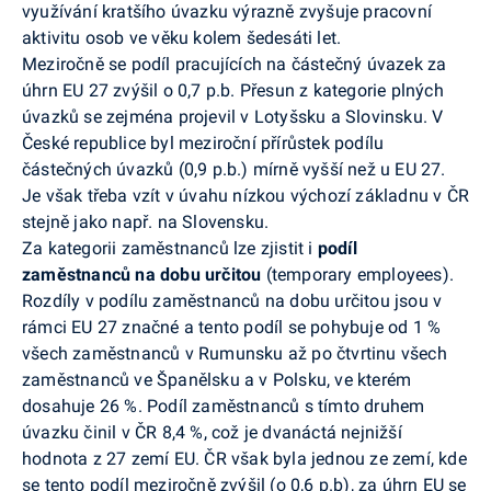
využívání kratšího úvazku výrazně zvyšuje pracovní
aktivitu osob ve věku kolem šedesáti let.
Meziročně se podíl pracujících na částečný úvazek za
úhrn EU 27 zvýšil o 0,7 p.b. Přesun z kategorie plných
úvazků se zejména projevil v Lotyšsku a Slovinsku. V
České republice byl meziroční přírůstek podílu
částečných úvazků (0,9 p.b.) mírně vyšší než u EU 27.
Je však třeba vzít v úvahu nízkou výchozí základnu v ČR
stejně jako např. na Slovensku.
Za kategorii zaměstnanců lze zjistit i
podíl
zaměstnanců na dobu určitou
(temporary employees).
Rozdíly v podílu zaměstnanců na dobu určitou jsou v
rámci EU 27 značné a tento podíl se pohybuje od 1 %
všech zaměstnanců v Rumunsku až po čtvrtinu všech
zaměstnanců ve Španělsku a v Polsku, ve kterém
dosahuje 26 %. Podíl zaměstnanců s tímto druhem
úvazku činil v ČR 8,4 %, což je dvanáctá nejnižší
hodnota z 27 zemí EU. ČR však byla jednou ze zemí, kde
se tento podíl meziročně zvýšil (o 0,6 p.b), za úhrn EU se