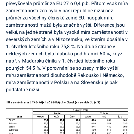
převyšovala průměr za EU 27 o 0,4 p.b. Přitom však míra
zaměstnanosti žen byla v naší republice nižší než
průměr za všechny členské země EU, naopak míra
zaměstnanosti mužů byla značně vyšší. Diference jsou
velké, na jedné straně byla vysoká míra zaměstnanosti v
severských zemích a v Nizozemsku, ve kterém dosáhla v
1. čtvrtletí letošního roku 75,8 %. Na druhé straně v
některých zemích byla hluboko pod hranicí 60 %, když
např. v Maďarsku činila v 1. čtvrtletí letošního roku
pouhých 54,5 %. V porovnání se sousedy mělo vyšší
míru zaměstnanosti dlouhodobě Rakousko i Německo,
míra zaměstnanosti v Polsku a na Slovensku je pak
podstatně nižší.