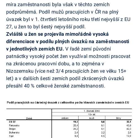
míra zaměstnanosti byla však v těchto zemích
podprůměrná. Podíl mužů pracujících v ČR na plný
úvazek byl v 1. čtvrtletí letošního roku třetí nejvyšší z EU
27, u žen to byl šestý nejvyšší podíl.
Zvláště u žen se projevila mimořádně vysoká
diferenciace v podílu plných úvazků na zaměstnanosti
v jednotlivých zemích EU.
V řadě zemí původní
patnáctky vysoký počet žen využíval možnosti pracovat
na zkrácenou pracovní dobu, a to zejména v
Nizozemsku (více než 3/4 pracujících žen ve věku 15+
let) a v dalších šesti zemích podíl zkrácených úvazků
přesáhl 40 % celkové ženské zaměstnanosti.