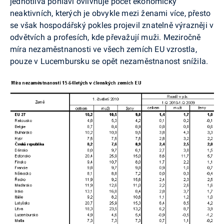
jednotlivá pohlaví ovlivňuje počet ekonomicky
neaktivních, kterých je obvykle mezi ženami více, přesto
se však hospodářský pokles projevil znatelně výrazněji v
odvětvích a profesích, kde převažují muži. Meziročně
míra nezaměstnanosti ve všech zemích EU vzrostla,
pouze v Lucembursku se opět nezaměstnanost snížila.