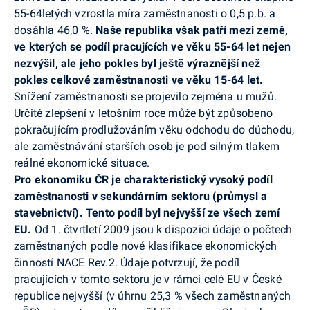
55-64letých vzrostla míra zaměstnanosti o 0,5 p.b. a
dosáhla 46,0 %.
Naše republika však patří mezi země,
ve kterých se podíl pracujících ve věku 55-64 let nejen
nezvýšil, ale jeho pokles byl ještě výraznější než
pokles celkové zaměstnanosti ve věku 15-64 let.
Snížení zaměstnanosti se projevilo zejména u mužů.
Určité zlepšení v letošním roce může být způsobeno
pokračujícím prodlužováním věku odchodu do důchodu,
ale zaměstnávání starších osob je pod silným tlakem
reálné ekonomické situace.
Pro ekonomiku ČR je charakteristický vysoký podíl
zaměstnanosti v sekundárním sektoru (průmysl a
stavebnictví). Tento podíl byl nejvyšší ze všech zemí
EU.
Od 1. čtvrtletí 2009 jsou k dispozici údaje o počtech
zaměstnaných podle nové klasifikace ekonomických
činností NACE Rev.2. Údaje potvrzují, že podíl
pracujících v tomto sektoru je v rámci celé EU v České
republice nejvyšší (v úhrnu 25,3 % všech zaměstnaných