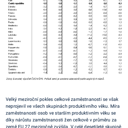
Velký meziroční pokles celkové zaměstnanosti se však
neprojevil ve všech skupinách produktivního věku. Míra
zaměstnanosti osob ve starším produktivním věku se
díky nárůstu zaměstnanosti žen celkově v průměru za
země EU 27 meziročně zvýšila. V celé desetileté skupině