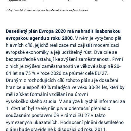
Desetiletý plán Evropa 2020 má nahradit lisabonskou
evropskou agendu z roku 2000
. V něm je vytyčeno pět
hlavních cílů, jejichž realizace má zajistit modernizaci
evropské ekonomiky a její udržitelný růst. Dva cíle se
bezprostředně vztahují ke zvýšení zaměstnanosti. První
z nich je zvýšení zaměstnanosti ve věkové skupině 20-
64 let na 75 % v roce 2020 za průměr celé EU 27.
Druhým z rozhodujících cílů tohoto plánu je dosažení
hranice alespoň 40 % mladých ve věku 30-34 let, kteří by
měli získat formální vzdělání na úrovni
vysokoškolského studia. V analýze k rychlé informaci za
1. čtvrtletí byl zveřejněn první orientační přehled o
současném postavení ČR v rámci EU 27 v takto
vymezených ukazatelích. Hodnocení plnění desetiletého
plánu bude pravidelně k dispozici od roku 2011.