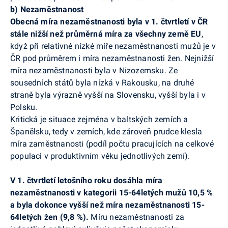
b) Nezaměstnanost
Obecná míra nezaměstnanosti byla v 1. čtvrtletí v ČR
stále nižší než průměrná míra za všechny země EU
,
když při relativně nízké míře nezaměstnanosti mužů je v
ČR pod průměrem i míra nezaměstnanosti žen. Nejnižší
míra nezaměstnanosti byla v Nizozemsku. Ze
sousedních států byla nízká v Rakousku, na druhé
straně byla výrazně vyšší na Slovensku, vyšší byla i v
Polsku.
Kritická je situace zejména v baltských zemích a
Španělsku, tedy v zemích, kde zároveň prudce klesla
míra zaměstnanosti (podíl počtu pracujících na celkové
populaci v produktivním věku jednotlivých zemí).
V 1. čtvrtletí letošního roku dosáhla míra
nezaměstnanosti v kategorii 15-64letých mužů 10,5 %
a byla dokonce vyšší než míra nezaměstnanosti 15-
64letých žen (9,8 %).
Míru nezaměstnanosti za