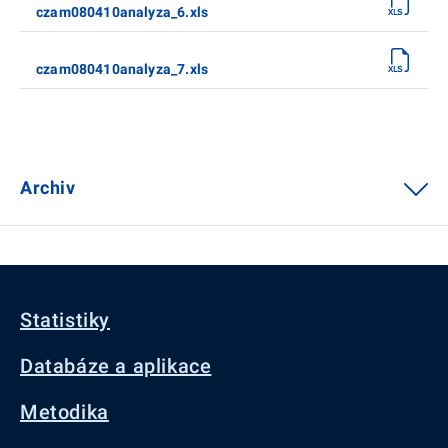
czam080410analyza_6.xls
czam080410analyza_7.xls
Archiv
Statistiky
Databáze a aplikace
Metodika