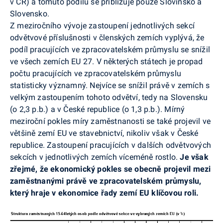
v ČR) a tomuto podílu se přibližuje pouze Slovinsko a
Slovensko.
Z meziročního vývoje zastoupení jednotlivých sekcí
odvětvové příslušnosti v členských zemích vyplývá, že
podíl pracujících ve zpracovatelském průmyslu se snížil
ve všech zemích EU 27. V některých státech je propad
počtu pracujících ve zpracovatelském průmyslu
statisticky významný. Nejvíce se snížil právě v zemích s
velkým zastoupením tohoto odvětví, tedy na Slovensku
(o 2,3 p.b.) a v České republice (o 1,3 p.b.). Mírný
meziroční pokles míry zaměstnanosti se také projevil ve
většině zemí EU ve stavebnictví, nikoliv však v České
republice. Zastoupení pracujících v dalších odvětvových
sekcích v jednotlivých zemích víceméně rostlo.
Je však
zřejmé, že ekonomický pokles se obecně projevil mezi
zaměstnanými právě ve zpracovatelském průmyslu,
který hraje v ekonomice řady zemí EU klíčovou roli.