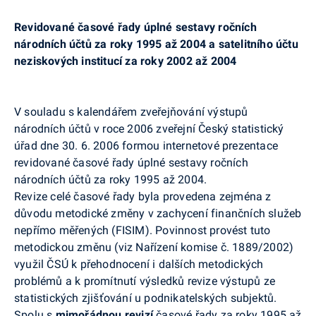
Revidované časové řady úplné sestavy ročních
národních účtů za roky 1995 až 2004 a satelitního účtu
neziskových institucí za roky 2002 až 2004
V souladu s kalendářem zveřejňování výstupů
národních účtů v roce 2006 zveřejní Český statistický
úřad dne 30. 6. 2006 formou internetové prezentace
revidované časové řady úplné sestavy ročních
národních účtů za roky 1995 až 2004.
Revize celé časové řady byla provedena zejména z
důvodu metodické změny v zachycení finančních služeb
nepřímo měřených (FISIM). Povinnost provést tuto
metodickou změnu (viz Nařízení komise č. 1889/2002)
využil ČSÚ k přehodnocení i dalších metodických
problémů a k promítnutí výsledků revize výstupů ze
statistických zjišťování u podnikatelských subjektů.
Spolu s
mimořádnou revizí
časové řady za roky 1995 až