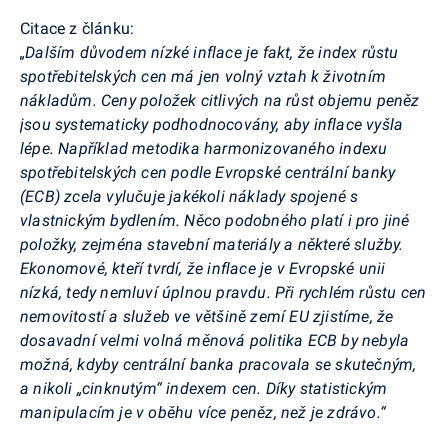
Citace z článku:
„Dalším důvodem nízké inflace je fakt, že index růstu
spotřebitelských cen má jen volný vztah k životním
nákladům. Ceny položek citlivých na růst objemu peněz
jsou systematicky podhodnocovány, aby inflace vyšla
lépe. Například metodika harmonizovaného indexu
spotřebitelských cen podle Evropské centrální banky
(ECB) zcela vylučuje jakékoli náklady spojené s
vlastnickým bydlením. Něco podobného platí i pro jiné
položky, zejména stavební materiály a některé služby.
Ekonomové, kteří tvrdí, že inflace je v Evropské unii
nízká, tedy nemluví úplnou pravdu. Při rychlém růstu cen
nemovitostí a služeb ve většině zemí EU zjistíme, že
dosavadní velmi volná měnová politika ECB by nebyla
možná, kdyby centrální banka pracovala se skutečným,
a nikoli „cinknutým“ indexem cen. Díky statistickým
manipulacím je v oběhu více peněz, než je zdrávo.“