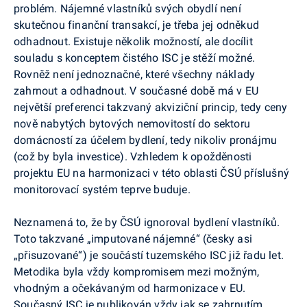
problém. Nájemné vlastníků svých obydlí není
skutečnou finanční transakcí, je třeba jej odněkud
odhadnout. Existuje několik možností, ale docílit
souladu s konceptem čistého ISC je stěží možné.
Rovněž není jednoznačné, které všechny náklady
zahrnout a odhadnout. V současné době má v EU
největší preferenci takzvaný akviziční princip, tedy ceny
nově nabytých bytových nemovitostí do sektoru
domácností za účelem bydlení, tedy nikoliv pronájmu
(což by byla investice). Vzhledem k opožděnosti
projektu EU na harmonizaci v této oblasti ČSÚ příslušný
monitorovací systém teprve buduje.
Neznamená to, že by ČSÚ ignoroval bydlení vlastníků.
Toto takzvané „imputované nájemné“ (česky asi
„přisuzované“) je součástí tuzemského ISC již řadu let.
Metodika byla vždy kompromisem mezi možným,
vhodným a očekávaným od harmonizace v EU.
Současný ISC je publikován vždy jak se zahrnutím