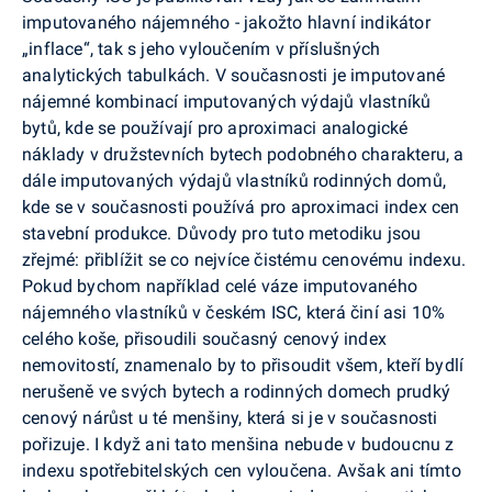
imputovaného nájemného - jakožto hlavní indikátor
„inflace“, tak s jeho vyloučením v příslušných
analytických tabulkách. V současnosti je imputované
nájemné kombinací imputovaných výdajů vlastníků
bytů, kde se používají pro aproximaci analogické
náklady v družstevních bytech podobného charakteru, a
dále imputovaných výdajů vlastníků rodinných domů,
kde se v současnosti používá pro aproximaci index cen
stavební produkce. Důvody pro tuto metodiku jsou
zřejmé: přiblížit se co nejvíce čistému cenovému indexu.
Pokud bychom například celé váze imputovaného
nájemného vlastníků v českém ISC, která činí asi 10%
celého koše, přisoudili současný cenový index
nemovitostí, znamenalo by to přisoudit všem, kteří bydlí
nerušeně ve svých bytech a rodinných domech prudký
cenový nárůst u té menšiny, která si je v současnosti
pořizuje. I když ani tato menšina nebude v budoucnu z
indexu spotřebitelských cen vyloučena. Avšak ani tímto