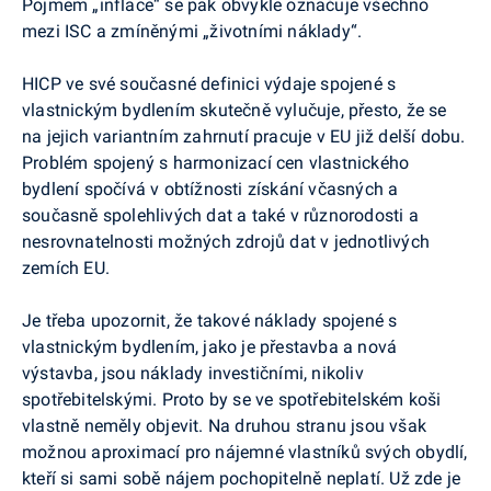
Pojmem „inflace“ se pak obvykle označuje všechno
mezi ISC a zmíněnými „životními náklady“.
HICP ve své současné definici výdaje spojené s
vlastnickým bydlením skutečně vylučuje, přesto, že se
na jejich variantním zahrnutí pracuje v EU již delší dobu.
Problém spojený s harmonizací cen vlastnického
bydlení spočívá v obtížnosti získání včasných a
současně spolehlivých dat a také v různorodosti a
nesrovnatelnosti možných zdrojů dat v jednotlivých
zemích EU.
Je třeba upozornit, že takové náklady spojené s
vlastnickým bydlením, jako je přestavba a nová
výstavba, jsou náklady investičními, nikoliv
spotřebitelskými. Proto by se ve spotřebitelském koši
vlastně neměly objevit. Na druhou stranu jsou však
možnou aproximací pro nájemné vlastníků svých obydlí,
kteří si sami sobě nájem pochopitelně neplatí. Už zde je