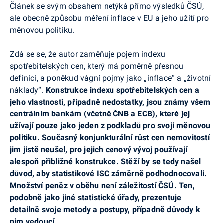
Článek se svým obsahem netýká přímo výsledků ČSÚ,
ale obecně způsobu měření inflace v EU a jeho užití pro
měnovou politiku.
Zdá se se, že autor zaměňuje pojem indexu
spotřebitelských cen, který má poměrně přesnou
definici, a poněkud vágní pojmy jako „inflace“ a „životní
náklady“.
Konstrukce indexu spotřebitelských cen a
jeho vlastnosti, případně nedostatky, jsou známy všem
centrálním bankám (včetně ČNB a ECB), které jej
užívají pouze jako jeden z podkladů pro svoji měnovou
politiku. Současný konjunkturální růst cen nemovitostí
jim jistě neušel, pro jejich cenový vývoj používají
alespoň přibližné konstrukce. Stěží by se tedy našel
důvod, aby statistikové ISC záměrně podhodnocovali.
Množství peněz v oběhu není záležitostí ČSÚ. Ten,
podobně jako jiné statistické úřady, prezentuje
detailně svoje metody a postupy, případně důvody k
nim vedoucí.