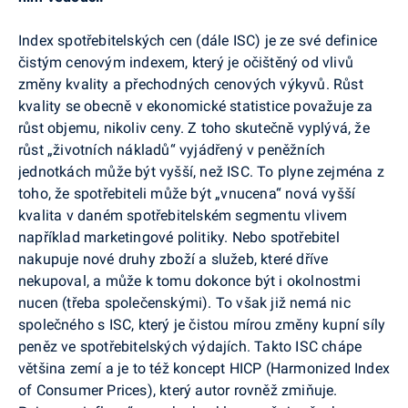
Index spotřebitelských cen (dále ISC) je ze své definice
čistým cenovým indexem, který je očištěný od vlivů
změny kvality a přechodných cenových výkyvů. Růst
kvality se obecně v ekonomické statistice považuje za
růst objemu, nikoliv ceny. Z toho skutečně vyplývá, že
růst „životních nákladů“ vyjádřený v peněžních
jednotkách může být vyšší, než ISC. To plyne zejména z
toho, že spotřebiteli může být „vnucena“ nová vyšší
kvalita v daném spotřebitelském segmentu vlivem
například marketingové politiky. Nebo spotřebitel
nakupuje nové druhy zboží a služeb, které dříve
nekupoval, a může k tomu dokonce být i okolnostmi
nucen (třeba společenskými). To však již nemá nic
společného s ISC, který je čistou mírou změny kupní síly
peněz ve spotřebitelských výdajích. Takto ISC chápe
většina zemí a je to též koncept HICP (Harmonized Index
of Consumer Prices), který autor rovněž zmiňuje.