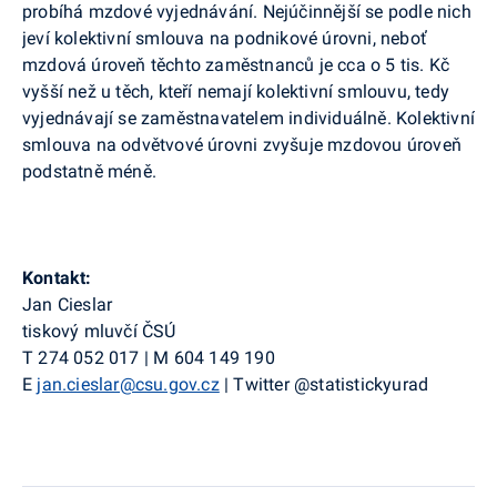
probíhá mzdové vyjednávání. Nejúčinnější se podle nich
jeví kolektivní smlouva na podnikové úrovni, neboť
mzdová úroveň těchto zaměstnanců je cca o 5 tis. Kč
vyšší než u těch, kteří nemají kolektivní smlouvu, tedy
vyjednávají se zaměstnavatelem individuálně. Kolektivní
smlouva na odvětvové úrovni zvyšuje mzdovou úroveň
podstatně méně.
Kontakt:
Jan
Cieslar
tiskový mluvčí ČSÚ
T
274 052 017
|
M
604 149 190
E
jan.cieslar@csu.gov.cz
|
Twitter
@
statistickyurad