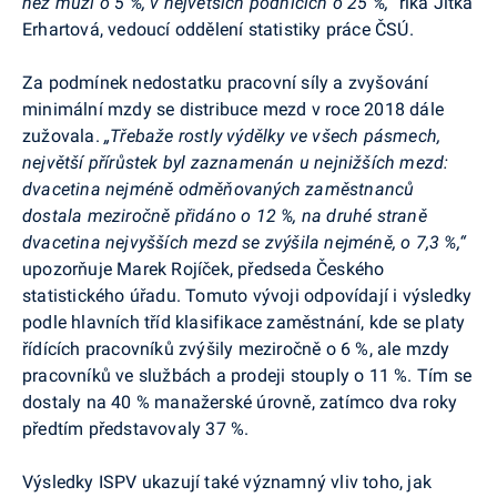
než muži o 5 %, v největších podnicích o 25 %,“
říká Jitka
Erhartová
, vedoucí oddělení statistiky práce ČSÚ.
Za podmínek nedostatku pracovní síly a zvyšování
minimální mzdy se distribuce mezd v roce 2018 dále
zužovala.
„Třebaže rostly výdělky ve všech pásmech,
největší přírůstek byl zaznamenán u nejnižších mezd:
dvacetina nejméně odměňovaných zaměstnanců
dostala meziročně přidáno o 12 %, na druhé straně
dvacetina nejvyšších mezd se zvýšila nejméně, o 7,3 %,“
upozorňuje Marek
Rojíček
, předseda Českého
statistického úřadu. Tomuto vývoji odpovídají i výsledky
podle hlavních tříd klasifikace zaměstnání, kde se platy
řídících pracovníků zvýšily meziročně o 6 %, ale mzdy
pracovníků ve službách a prodeji stouply o 11 %. Tím se
dostaly na 40 % manažerské úrovně, zatímco dva roky
předtím představovaly 37 %.
Výsledky ISPV ukazují také významný vliv toho, jak