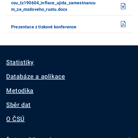
csu_tz190604_inflace_ujida_zamestnancu
m_ze_mzdoveho_rustu.docx
Prezentace z tiskové konference
Statistiky
Databáze a aplikace
Metodika
Sběr dat
O ČSÚ