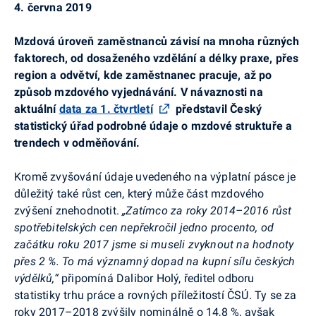
4. června 2019
Mzdová úroveň zaměstnanců závisí na mnoha různých
faktorech, od dosaženého vzdělání a délky praxe, přes
region a odvětví, kde zaměstnanec pracuje, až po
způsob mzdového vyjednávání. V návaznosti na
aktuální
data za 1. čtvrtletí
představil Český
statistický úřad podrobné údaje o mzdové struktuře a
trendech v odměňování.
Kromě zvyšování údaje uvedeného na výplatní pásce je
důležitý také růst cen, který může část mzdového
zvýšení znehodnotit.
„Zatímco za roky 2014–2016 růst
spotřebitelských cen nepřekročil jedno procento, od
začátku roku 2017 jsme si museli zvyknout na hodnoty
přes 2 %. To má významný dopad na kupní sílu českých
výdělků,“
připomíná Dalibor Holý, ředitel odboru
statistiky trhu práce a rovných příležitostí ČSÚ. Ty se za
roky 2017–2018 zvýšily nominálně o 14,8 %, avšak