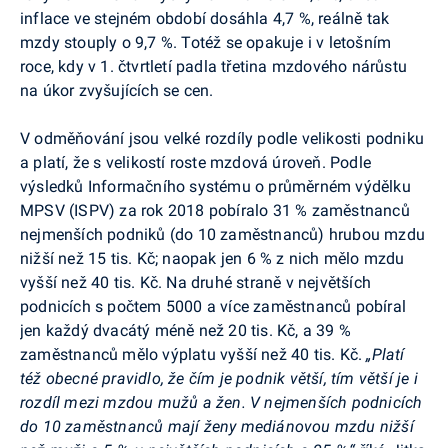
inflace ve stejném období dosáhla 4,7 %, reálně tak
mzdy stouply o 9,7 %. Totéž se opakuje i v letošním
roce, kdy v 1. čtvrtletí padla třetina mzdového nárůstu
na úkor zvyšujících se cen
.
V odměňování jsou velké rozdíly podle velikosti podniku
a platí, že s velikostí roste mzdová úroveň. Podle
výsledků Informačního systému o průměrném výdělku
MPSV (ISPV) za rok 2018 pobíralo 31 % zaměstnanců
nejmenších podniků (do 10 zaměstnanců) hrubou mzdu
nižší než 15 tis. Kč; naopak jen 6 % z nich mělo mzdu
vyšší než 40 tis. Kč. Na druhé straně v největších
podnicích s počtem 5000 a více zaměstnanců pobíral
jen každý dvacátý méně než 20 tis. Kč, a 39 %
zaměstnanců mělo výplatu vyšší než 40 tis. Kč.
„Platí
též obecné pravidlo, že čím je podnik větší, tím větší je i
rozdíl mezi mzdou mužů a žen. V nejmenších podnicích
do 10 zaměstnanců mají ženy mediánovou mzdu nižší