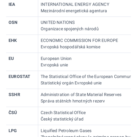
IEA
INTERNATIONAL ENERGY AGENCY
Mezinárodní energetická agentura
OSN
UNITED NATIONS
Organizace spojených národů
EHK
ECONOMIC COMMISSION FOR EUROPE
Evropská hospodářská komise
EU
European Union
Evropská unie
EUROSTAT
The Statistical Office of the European Communiti
Statistický orgán Evropské unie
SSHR
Administration of State Material Reserves
Správa státních hmotných rezerv
ČSÚ
Czech Statistical Office
Český statistický úřad
LPG
Liquified Petroleum Gases
Zkapalněné ropné plyny (= zejména propan-butan