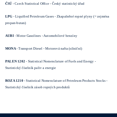
ČSÚ
- Czech Statistical Office - Český statistický úřad
LPG
- Liquified Petroleum Gases - Zkapalněné ropné plyny (= zejména
propan-butan)
AUBI
- Motor Gasolines - Automobilové benzíny
MONA
- Transport Diesel - Motorová nafta (silniční)
PALEN 1202
- Statistical Nomenclature of Fuels and Energy -
Statistický číselník paliv a energie
ROZA 1210
- Statistical Nomenclature of Petroleum Products Stocks -
Statistický číselník zásob ropných produktů