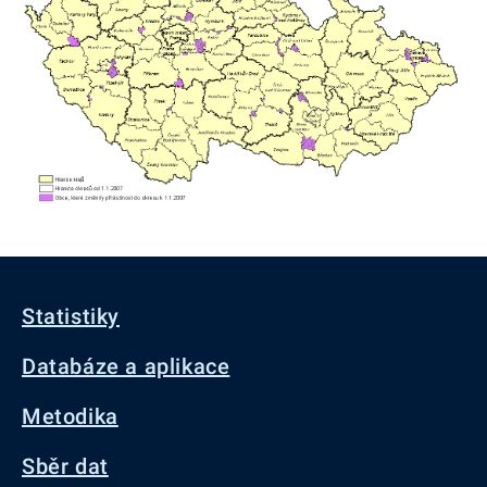
Statistiky
Databáze a aplikace
Metodika
Sběr dat