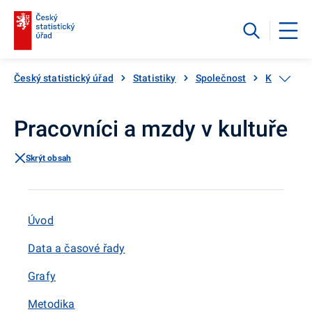
Český statistický úřad
Statistiky
Společnost
Kultura, m
Pracovníci a mzdy v kultuře
Skrýt obsah
Úvod
Data a časové řady
Grafy
Metodika