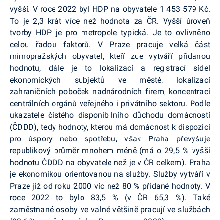
vyšší. V roce 2022 byl HDP na obyvatele 1 453 579 Kč.
To je 2,3 krát více než hodnota za ČR. Vyšší úroveň
tvorby HDP je pro metropole typická. Je to ovlivněno
celou řadou faktorů. V Praze pracuje velká část
mimopražských obyvatel, kteří zde vytváří přidanou
hodnotu, dále je to lokalizací a registrací sídel
ekonomických subjektů ve městě, lokalizací
zahraničních poboček nadnárodních firem, koncentrací
centrálních orgánů veřejného i privátního sektoru. Podle
ukazatele čistého disponibilního důchodu domácností
(ČDDD), tedy hodnoty, kterou má domácnost k dispozici
pro úspory nebo spotřebu, však Praha převyšuje
republikový průměr mnohem méně (má o 29,5 % vyšší
hodnotu ČDDD na obyvatele než je v ČR celkem). Praha
je ekonomikou orientovanou na služby. Služby vytváří v
Praze již od roku 2000 víc než 80 % přidané hodnoty. V
roce 2022 to bylo 83,5 % (v ČR 65,3 %). Také
zaměstnané osoby ve valné většině pracují ve službách