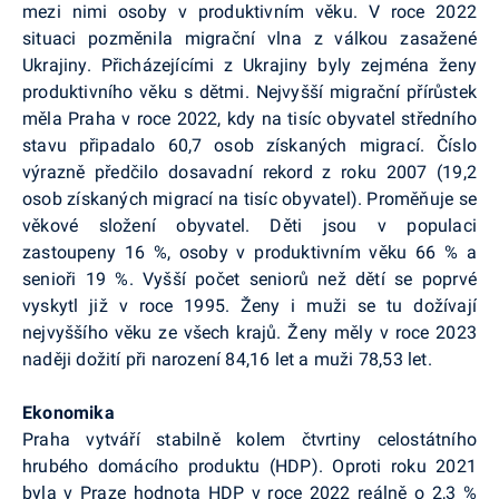
mezi nimi osoby v produktivním věku. V roce 2022
situaci pozměnila migrační vlna z válkou zasažené
Ukrajiny. Přicházejícími z Ukrajiny byly zejména ženy
produktivního věku s dětmi. Nejvyšší migrační přírůstek
měla Praha v roce 2022, kdy na tisíc obyvatel středního
stavu připadalo 60,7 osob získaných migrací. Číslo
výrazně předčilo dosavadní rekord z roku 2007 (19,2
osob získaných migrací na tisíc obyvatel). Proměňuje se
věkové složení obyvatel. Děti jsou v populaci
zastoupeny 16 %, osoby v produktivním věku 66 % a
senioři 19 %. Vyšší počet seniorů než dětí se poprvé
vyskytl již v roce 1995. Ženy i muži se tu dožívají
nejvyššího věku ze všech krajů. Ženy měly v roce 2023
naději dožití při narození 84,16 let a muži 78,53 let.
Ekonomika
Praha vytváří stabilně kolem čtvrtiny celostátního
hrubého domácího produktu (HDP). Oproti roku 2021
byla v Praze hodnota HDP v roce 2022 reálně o 2,3 %