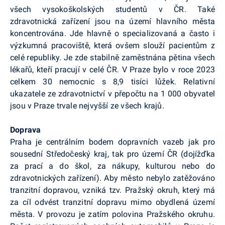
všech vysokoškolských studentů v ČR. Také
zdravotnická zařízení jsou na území hlavního města
koncentrována. Jde hlavně o specializovaná a často i
výzkumná pracoviště, která ovšem slouží pacientům z
celé republiky. Je zde stabilně zaměstnána pětina všech
lékařů, kteří pracují v celé ČR. V Praze bylo v roce 2023
celkem 30 nemocnic s 8,9 tisíci lůžek. Relativní
ukazatele ze zdravotnictví v přepočtu na 1 000 obyvatel
jsou v Praze trvale nejvyšší ze všech krajů.
Doprava
Praha je centrálním bodem dopravních vazeb jak pro
sousední Středočeský kraj, tak pro území ČR (dojížďka
za prací a do škol, za nákupy, kulturou nebo do
zdravotnických zařízení). Aby město nebylo zatěžováno
tranzitní dopravou, vzniká tzv. Pražský okruh, který má
za cíl odvést tranzitní dopravu mimo obydlená území
města. V provozu je zatím polovina Pražského okruhu.