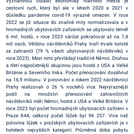
Významnou oblastí ekonomiky hlavního města je
cestovní ruch, který byl ale v letech 2020 a 2021 v
důsledku pandemie covid-19 výrazně omezen. V roce
2022 se již situace do značné míry normalizovala a v
hromadných ubytovacích zařízeních se ubytovalo téměř
6 mil. hostů, v roce 2023 nárůst pokračoval až na 7,4
mil osob. Většinu návštěvníků Prahy tvoří trvale turisté
ze zahraničí (79 % všech ubytovaných návštěvníků v
roce 2023). Mezi nimi převládají tradičně Němci. Druhou
a třetí nejpočetnější skupinou jsou hosté z USA a Velké
Británie a Severního Irska. Počet přenocování dosáhnul
na 16,9 milionu. V porovnání s rokem 2022 návštěvníci
Prahy realizovali o 26 % noclehů více. Nejvýraznější
podíl na množství přenocování zahraničních
návštěvníků měli Němci, hosté z USA a Velké Británie. V
roce 2023 byl počet hromadných ubytovacích zařízení v
Praze 844, celkový počet lůžek byl 96 257. Více než
polovina lůžek v pražských ubytovacích zařízeních je v
hotelech nejvyšších kategorií. Průměrná doba pobytu