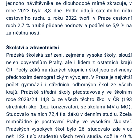
jednoho návštěvníka se dlouhodobě mírně zkracuje, v
roce 2023 byla 3,3 dne. Podle údajů satelitního účtu
cestovního ruchu z roku 2022 tvořil v Praze cestovní
ruch 2,7 % hrubé přidané hodnoty a podílel se 5,9 % na
zaměstnanosti.
Školství a zdravotnictví
Pražská školská zařízení, zejména vysoké školy, slouží
nejen obyvatelům Prahy, ale i lidem z ostatních krajů
ČR. Počty žáků na různých stupních škol jsou ovlivněny
předchozím demografickým vývojem. V Praze je největší
počet gymnázií i středních odborných škol ze všech
krajů. Pražské střední školy představovaly ve školním
roce 2023/24 14,8 % ze všech těchto škol v ČR (193
středních škol (bez konzervatoří, se školami MV a MO).
Studovalo na nich 72,4 tis. žáků v denním studiu. Zcela
mimořádné je postavení Prahy ve vysokém školství.
Pražských vysokých škol bylo 26, studovalo zde více
než 122 tisíc studentů všech typů studia, což je 40 %