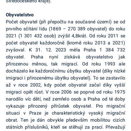
Středočeského kraje).
Obyvatelstvo
Počet obyvatel (při přepočtu na současné území) se od
prvního sčítání lidu (1869 – 270 389 obyvatel) do roku
2021 (1 301 432 osob) zvýšil 4,8krát. Od roku 2011 se
počet obyvatel každoročně (kromě roku 2013 a 2021)
zvyšoval. K 31. 12. 2023 měla Praha 1 384 732
obyvatel. Praha nyní získává obyvatelstvo jak
přirozenou měnou, tak migrací. Od roku 1993 ale
docházelo ke každoročnímu úbytku obyvatel (díky nízké
imigraci i přirozenému úbytku obyvatel). To se zastavilo
až v roce 2002, kdy počet obyvatel začal díky vyšší
migraci opět růst. V roce 2006 se poprvé od roku 1975
narodilo víc dětí, než zemřelo osob a Praha od té doby
vykazuje přirozený přírůstek obyvatel. Pro migrační
situaci v Praze je charakteristický vysoký migrační
obrat. Ten je dán obvykle především mobilitou cizích
státních příslušníků, kteří se stěhují za prací. Převažují