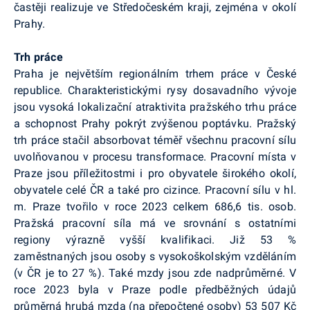
častěji realizuje ve Středočeském kraji, zejména v okolí
Prahy.
Trh práce
Praha je největším regionálním trhem práce v České
republice. Charakteristickými rysy dosavadního vývoje
jsou vysoká lokalizační atraktivita pražského trhu práce
a schopnost Prahy pokrýt zvýšenou poptávku. Pražský
trh práce stačil absorbovat téměř všechnu pracovní sílu
uvolňovanou v procesu transformace. Pracovní místa v
Praze jsou příležitostmi i pro obyvatele širokého okolí,
obyvatele celé ČR a také pro cizince. Pracovní sílu v hl.
m. Praze tvořilo v roce 2023 celkem 686,6 tis. osob.
Pražská pracovní síla má ve srovnání s ostatními
regiony výrazně vyšší kvalifikaci. Již 53 %
zaměstnaných jsou osoby s vysokoškolským vzděláním
(v ČR je to 27 %). Také mzdy jsou zde nadprůměrné. V
roce 2023 byla v Praze podle předběžných údajů
průměrná hrubá mzda (na přepočtené osoby) 53 507 Kč