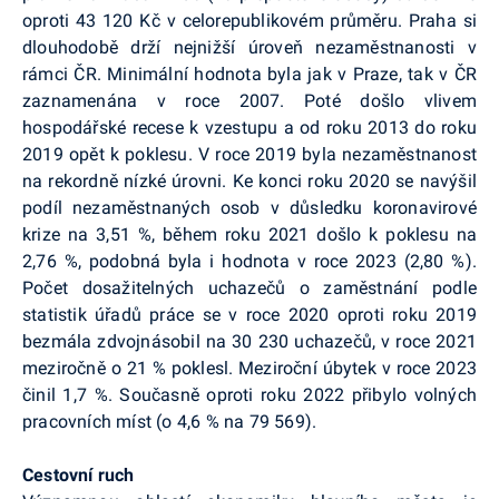
oproti 43 120 Kč v celorepublikovém průměru. Praha si
dlouhodobě drží nejnižší úroveň nezaměstnanosti v
rámci ČR. Minimální hodnota byla jak v Praze, tak v ČR
zaznamenána v roce 2007. Poté došlo vlivem
hospodářské recese k vzestupu a od roku 2013 do roku
2019 opět k poklesu. V roce 2019 byla nezaměstnanost
na rekordně nízké úrovni. Ke konci roku 2020 se navýšil
podíl nezaměstnaných osob v důsledku koronavirové
krize na 3,51 %, během roku 2021 došlo k poklesu na
2,76 %, podobná byla i hodnota v roce 2023 (2,80 %).
Počet dosažitelných uchazečů o zaměstnání podle
statistik úřadů práce se v roce 2020 oproti roku 2019
bezmála zdvojnásobil na 30 230 uchazečů, v roce 2021
meziročně o 21 % poklesl. Meziroční úbytek v roce 2023
činil 1,7 %. Současně oproti roku 2022 přibylo volných
pracovních míst (o 4,6 % na 79 569).
Cestovní ruch