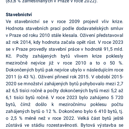
(83,6 % zaměstnaných v Praze v roce 2022).
Stavebnictví
Ve stavebnictví se v roce 2009 projevil vliv krize.
Hodnota stavebních prací podle dodavatelských smluv
v Praze od roku 2010 stále klesala. Oživení představoval
až rok 2014, kdy hodnota začala opět růst. V roce 2023
se v Praze provedly stavební práce v hodnotě 91,5 mld.
Kč. Počty zahájených bytů vlivem krize poklesly
meziročně nejvíce již v roce 2010 a to o 50 %.
Dokončených bytů pak nejvíce ubylo v následujícím roce
2011 (o 43 %). Oživení přinesl rok 2015. V období 2015-
2020 se množství zahájených bytů pohybovalo mezi 2,7
až 6,5 tisíci ročně a počty dokončených bytů mezi 5,2 až
6,1 tisíci bytů ročně. V roce 2023 bylo zahájeno 5 720
bytů, čímž došlo k meziročnímu poklesu počtu
zahájených bytů o 12 %. Dokončeno bylo 6 410 bytů, tj.
o 2,5 % méně než v roce 2022. Velká část bytů ještě
zůstává ve stádiu rozestavěnosti. Bytová výstavba se