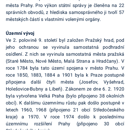
města Prahy. Pro výkon státní správy je členěna na 22
správních obvodů, z hlediska samosprávného ji tvoří 57
městských částí s vlastními volenými orgány.
Územní vývoj
Ve 2. polovině 9. století byl založen Pražský hrad, pod
jeho ochranou se vyvinula samostatná podhradní
osídlení. Z nich se vyvinula samostatná města pražská
(Staré Město, Nové Město, Malá Strana a Hradčany). V
roce 1784 byla tato území spojena v město Prahu. V
roce 1850, 1883, 1884 a 1901 byla k Praze postupně
připojena další čtyři města (Josefov, Vyšehrad,
Holešovice-Bubny a Libeň). Zákonem ze dne 6. 2. 1920
byla vytvořena Velká Praha (bylo připojeno 38 okolních
obcí). K dalšímu územnímu růstu pak došlo postupně v
letech 1960, 1968 (připojeno 21 obcí Středočeského
kraje) a 1970. V roce 1974 došlo k poslednímu
územnímu rozšíření Prahy (připojeno 30 obcí