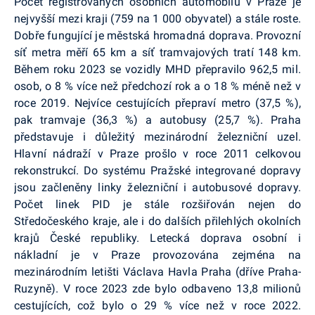
Počet registrovaných osobních automobilů v Praze je
nejvyšší mezi kraji (759 na 1 000 obyvatel) a stále roste.
Dobře fungující je městská hromadná doprava. Provozní
síť metra měří 65 km a síť tramvajových tratí 148 km.
Během roku 2023 se vozidly MHD přepravilo 962,5 mil.
osob, o 8 % více než předchozí rok a o 18 % méně než v
roce 2019. Nejvíce cestujících přepraví metro (37,5 %),
pak tramvaje (36,3 %) a autobusy (25,7 %). Praha
představuje i důležitý mezinárodní železniční uzel.
Hlavní nádraží v Praze prošlo v roce 2011 celkovou
rekonstrukcí. Do systému Pražské integrované dopravy
jsou začleněny linky železniční i autobusové dopravy.
Počet linek PID je stále rozšiřován nejen do
Středočeského kraje, ale i do dalších přilehlých okolních
krajů České republiky. Letecká doprava osobní i
nákladní je v Praze provozována zejména na
mezinárodním letišti Václava Havla Praha (dříve Praha-
Ruzyně). V roce 2023 zde bylo odbaveno 13,8 milionů
cestujících, což bylo o 29 % více než v roce 2022.