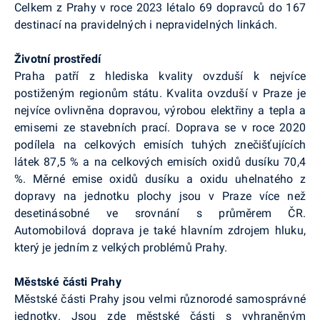
Celkem z Prahy v roce 2023 létalo 69 dopravců do 167
destinací na pravidelných i nepravidelných linkách.
Životní prostředí
Praha patří z hlediska kvality ovzduší k nejvíce
postiženým regionům státu. Kvalita ovzduší v Praze je
nejvíce ovlivněna dopravou, výrobou elektřiny a tepla a
emisemi ze stavebních prací. Doprava se v roce 2020
podílela na celkových emisích tuhých znečišťujících
látek 87,5 % a na celkových emisích oxidů dusíku 70,4
%. Měrné emise oxidů dusíku a oxidu uhelnatého z
dopravy na jednotku plochy jsou v Praze více než
desetinásobné ve srovnání s průměrem ČR.
Automobilová doprava je také hlavním zdrojem hluku,
který je jedním z velkých problémů Prahy.
Městské části Prahy
Městské části Prahy jsou velmi různorodé samosprávné
jednotky. Jsou zde městské části s vyhraněným