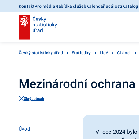
Kontakt
Pro média
Nabídka služeb
Kalendář událostí
Katalog
Český statistický úřad
Statistiky
Lidé
Cizinci
Mezinárodní ochrana
Skrýt obsah
Úvod
V roce 2024 bylo