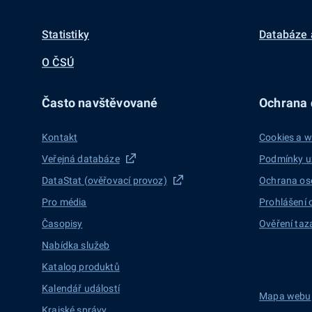
Statistiky
Databáze 
O ČSÚ
Často navštěvované
Ochrana d
Kontakt
Cookies a w
Veřejná databáze
Podmínky u
DataStat (ověřovací provoz)
Ochrana os
Pro média
Prohlášení 
Časopisy
Ověření taz
Nabídka služeb
Katalog produktů
Kalendář událostí
Mapa webu
Krajské správy