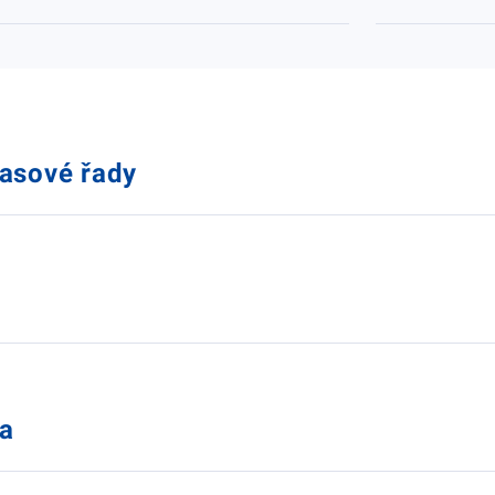
časové řady
ka