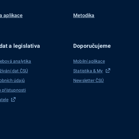
a aplikace
Metodika
at a legislativa
Doporučujeme
ebová analytika
Mobilní aplikace
žívání dat ČSÚ
Statistika & My
obních údajů
Newsletter ČSÚ
o přístupnosti
atele