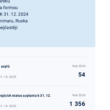
ušníků
na formou
K 31. 12. 2024
yanmaru, Ruska
ejčastěji
 azylů
Rok 2024
54
21. 10. 2025
ajících status azylanta k 31. 12.
Rok 2024
1 356
21. 10. 2025