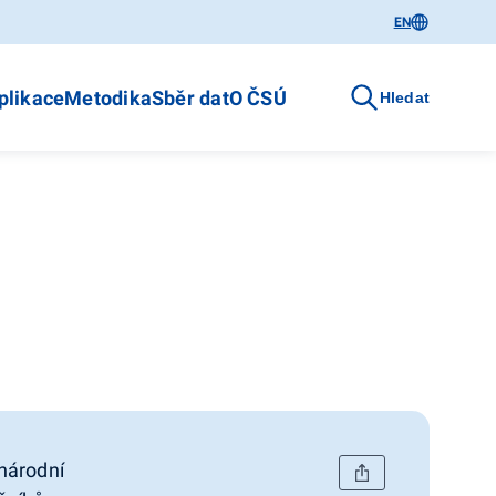
EN
plikace
Metodika
Sběr dat
O ČSÚ
Hledat
národní