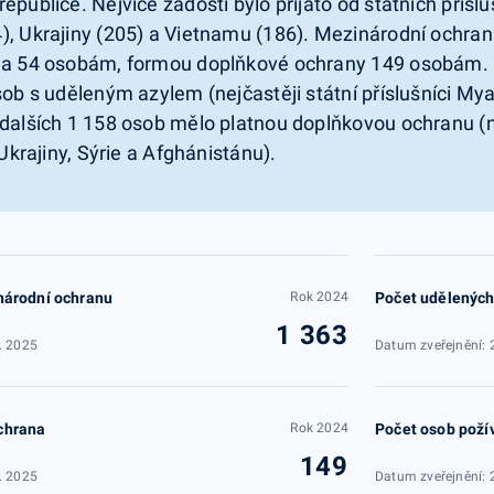
epublice. Nejvíce žádostí bylo přijato od státních přísl
), Ukrajiny (205) a Vietnamu (186). Mezinárodní ochra
na 54 osobám, formou doplňkové ochrany 149 osobám. 
osob s uděleným azylem (nejčastěji státní příslušníci M
 dalších 1 158 osob mělo platnou doplňkovou ochranu (n
 Ukrajiny, Sýrie a Afghánistánu).
národní ochranu
Rok 2024
Počet udělených
1 363
. 2025
Datum zveřejnění: 
chrana
Rok 2024
Počet osob požív
149
. 2025
Datum zveřejnění: 