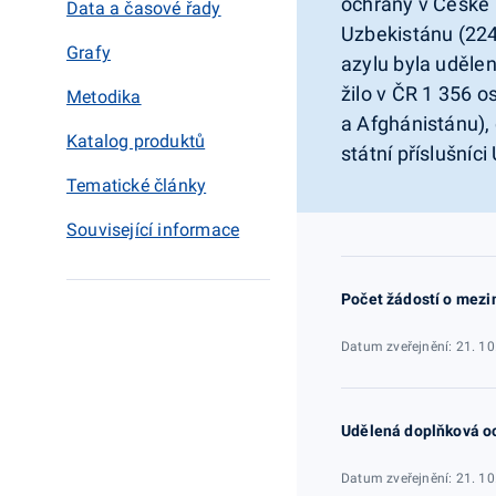
ochrany v České r
Data a časové řady
Uzbekistánu (224
Grafy
azylu byla uděle
žilo v ČR 1 356 
Metodika
a Afghánistánu),
Katalog produktů
státní příslušníci
Tematické články
Související informace
Počet žádostí o mezi
Datum zveřejnění: 21. 10
Udělená doplňková o
Datum zveřejnění: 21. 10