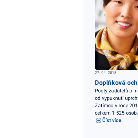
27. 04. 2018
Doplňková och
Počty žadatelů o me
od vypuknutí uprchl
Zatímco v roce 20
celkem 1 525 osob,
Číst více