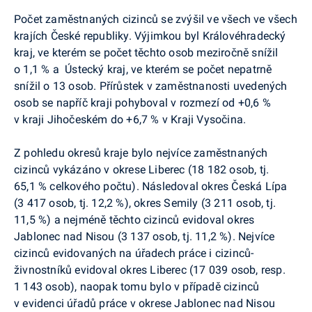
Počet zaměstnaných cizinců se zvýšil ve všech ve všech
krajích České republiky. Výjimkou byl Královéhradecký
kraj, ve kterém se počet těchto osob meziročně snížil
o 1,1 % a Ústecký kraj, ve kterém se počet nepatrně
snížil o 13 osob. Přírůstek v zaměstnanosti uvedených
osob se napříč kraji pohyboval v rozmezí od +0,6 %
v kraji Jihočeském do +6,7 % v Kraji Vysočina.
Z pohledu okresů kraje bylo nejvíce zaměstnaných
cizinců vykázáno v okrese Liberec (18 182 osob, tj.
65,1 % celkového počtu). Následoval okres Česká Lípa
(3 417 osob, tj. 12,2 %), okres Semily (3 211 osob, tj.
11,5 %) a nejméně těchto cizinců evidoval okres
Jablonec nad Nisou (3 137 osob, tj. 11,2 %). Nejvíce
cizinců evidovaných na úřadech práce i cizinců-
živnostníků evidoval okres Liberec (17 039 osob, resp.
1 143 osob), naopak tomu bylo v případě cizinců
v evidenci úřadů práce v okrese Jablonec nad Nisou