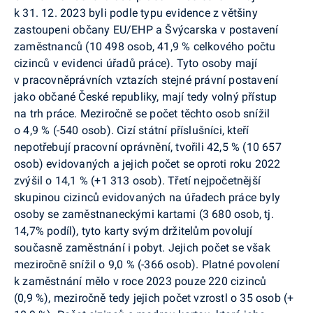
k 31. 12. 2023 byli podle typu evidence z většiny
zastoupeni občany EU/EHP a Švýcarska v postavení
zaměstnanců (10 498 osob, 41,9 % celkového počtu
cizinců v evidenci úřadů práce). Tyto osoby mají
v pracovněprávních vztazích stejné právní postavení
jako občané České republiky, mají tedy volný přístup
na trh práce. Meziročně se počet těchto osob snížil
o 4,9 % (-540 osob). Cizí státní příslušníci, kteří
nepotřebují pracovní oprávnění, tvořili 42,5 % (10 657
osob) evidovaných a jejich počet se oproti roku 2022
zvýšil o 14,1 % (+1 313 osob). Třetí nejpočetnější
skupinou cizinců evidovaných na úřadech práce byly
osoby se zaměstnaneckými kartami (3 680 osob, tj.
14,7% podíl), tyto karty svým držitelům povolují
současně zaměstnání i pobyt. Jejich počet se však
meziročně snížil o 9,0 % (-366 osob). Platné povolení
k zaměstnání mělo v roce 2023 pouze 220 cizinců
(0,9 %), meziročně tedy jejich počet vzrostl o 35 osob (+