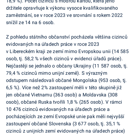
18,9 %). Počet cizinců s modrou kartou, která jeho
držitele opravňuje k výkonu vysoce kvalifikovaného
zaměstnání, se v roce 2023 ve srovnání s rokem 2022
snížil ze 14 na 6 osob.
Z pohledu státního občanství pocházela většina cizinců
evidovaných na úřadech práce v roce 2023
v Libereckém kraji ze zemí mimo Evropskou unii (14 585
osob, tj. 58,2 % všech cizinců v evidenci úřadů práce).
Nejčastěji se jednalo o občany Ukrajiny (11 587 osob, tj.
79,4 % cizinců mimo unijní země). S výrazným
odstupem následovali občané Mongolska (953 osob, tj.
6,5 %). Více než 2% zastoupení měli v této skupině již
jen občané Vietnamu (363 osob) a Moldavska (308
osob), občané Ruska tvořili 1,8 % (265 osob). V rámci
10 476 cizinců evidovaných na úřadech práce a
pocházejících ze zemí Evropské unie pak měli nejvyšší
zastoupení občané Slovenska (3 677 osob, tj. 35,1 %
cizinců z unijních zemí evidovaných na úřadech práce)