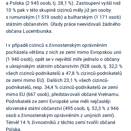
a Polska (2 945 osob, tj. 28,1 %). Zastoupení vyšší než
10 % pak v této skupině cizinců měly již jen osoby
s rumunským (1 519 osob) a bulharským (1 171 osob)
státním občanstvím. Úřady práce neevidovali žádného
občana Lucemburska.
I v případě cizinců s živnostenským oprávněním
pocházela většina z nich ze zemí mimo Evropskou unii
(1 940 osob), opět se v největší míře jednalo o občany
s ukrajinským státním občanstvím (928 osob, tj. 32,2 %
všech cizinců-podnikatelů a 47,8 % cizinců-podnikatelů
ze zemí mimo EU). Dalších 23,1 % všech cizinců-
podnikatelů, resp. 34,4 % cizinců-podnikatelů ze zemí
mimo EU (667 osob), představovali občané Vietnamu.
Podnikatelé ze zemí Evropské unie měli nejčastěji
slovenské státní občanství (495 osob, tj. 52,3 % z 946
osob s živnostenským oprávněním z unijních zemí).
Téměř 14 % živnostníků z těchto zemí tvořili občané
Polska.