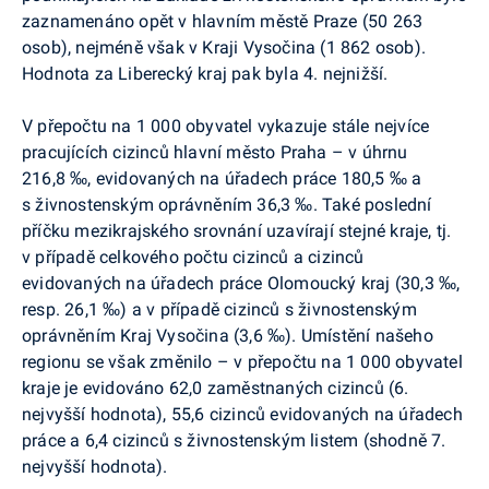
zaznamenáno opět v hlavním městě Praze (50 263
osob), nejméně však v Kraji Vysočina (1 862 osob).
Hodnota za Liberecký kraj pak byla 4. nejnižší.
V přepočtu na 1 000 obyvatel vykazuje stále nejvíce
pracujících cizinců hlavní město Praha – v úhrnu
216,8 ‰, evidovaných na úřadech práce 180,5 ‰ a
s živnostenským oprávněním 36,3 ‰. Také poslední
příčku mezikrajského srovnání uzavírají stejné kraje, tj.
v případě celkového počtu cizinců a cizinců
evidovaných na úřadech práce Olomoucký kraj (30,3 ‰,
resp. 26,1 ‰) a v případě cizinců s živnostenským
oprávněním Kraj Vysočina (3,6 ‰). Umístění našeho
regionu se však změnilo – v přepočtu na 1 000 obyvatel
kraje je evidováno 62,0 zaměstnaných cizinců (6.
nejvyšší hodnota), 55,6 cizinců evidovaných na úřadech
práce a 6,4 cizinců s živnostenským listem (shodně 7.
nejvyšší hodnota).