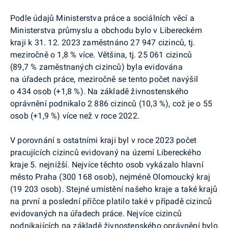
Podle údajů Ministerstva práce a sociálních věcí a
Ministerstva průmyslu a obchodu bylo v Libereckém
kraji k 31. 12. 2023 zaměstnáno 27 947 cizinců, tj.
meziročně o 1,8 % více. Většina, tj. 25 061 cizinců
(89,7 % zaměstnaných cizinců) byla evidována
na úřadech práce, meziročně se tento počet navýšil
o 434 osob (+1,8 %). Na základě živnostenského
oprávnění podnikalo 2 886 cizinců (10,3 %), což je o 55
osob (+1,9 %) více než v roce 2022.
V porovnání s ostatními kraji byl v roce 2023 počet
pracujících cizinců evidovaný na území Libereckého
kraje 5. nejnižší. Nejvíce těchto osob vykázalo hlavní
město Praha (300 168 osob), nejméně Olomoucký kraj
(19 203 osob). Stejné umístění našeho kraje a také krajů
na první a poslední příčce platilo také v případě cizinců
evidovaných na úřadech práce. Nejvíce cizinců
podnikajících na základě živnostenského oprávnění bylo