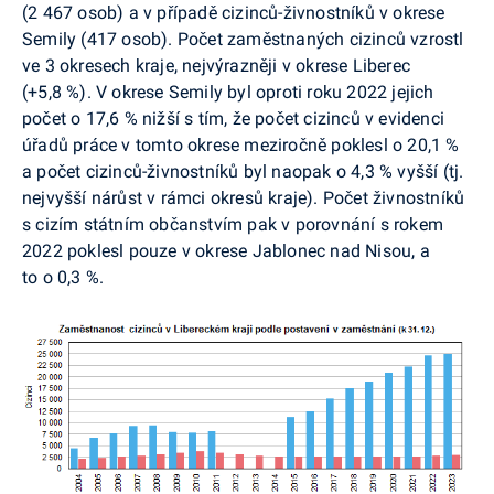
(2 467 osob) a v případě cizinců-živnostníků v okrese
Semily (417 osob). Počet zaměstnaných cizinců vzrostl
ve 3 okresech kraje, nejvýrazněji v okrese Liberec
(+5,8 %). V okrese Semily byl oproti roku 2022 jejich
počet o 17,6 % nižší s tím, že počet cizinců v evidenci
úřadů práce v tomto okrese meziročně poklesl o 20,1 %
a počet cizinců-živnostníků byl naopak o 4,3 % vyšší (tj.
nejvyšší nárůst v rámci okresů kraje). Počet živnostníků
s cizím státním občanstvím pak v porovnání s rokem
2022 poklesl pouze v okrese Jablonec nad Nisou, a
to o 0,3 %.