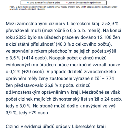
Mezi zaměstnanými cizinci v Libereckém kraji z 53,9 %
převažovali muži (meziročně o 0,6 p. b. méně). Na konci
roku 2023 bylo na úřadech práce evidováno 12 106 žen
s cizí státní příslušností (48,3 % z celkového počtu),
ve srovnání s rokem předchozím se jejich počet zvýšil
o 3,5 % (+414 osob). Naopak počet cizinců-mužů
evidovaných na úřadech práce meziročně vzrostl pouze
o 0,2 % (+20 osob). V případě držitelů živnostenského
oprávnění měly ženy zastoupení výrazně nižší – 774
žen představovalo 26,8 % z počtu cizinců
s živnostenským oprávněním v kraji. Meziročně se však
počet cizinek majících živnostenský list snížil o 24 osob,
tedy o 3,0 %. Na straně mužů došlo k navýšení ve výši
3,9 %, tedy +79 osob.
Cizinci v evidenci úřadů práce v Libereckém kraji