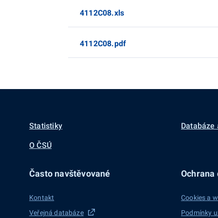
4112C08.xls
4112C08.pdf
Statistiky
Databáze 
O ČSÚ
Často navštěvované
Ochrana d
Kontakt
Cookies a w
Veřejná databáze
Podmínky u