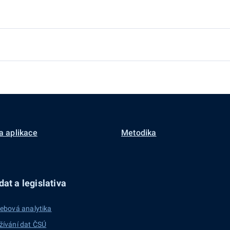
a aplikace
Metodika
at a legislativa
ebová analytika
žívání dat ČSÚ