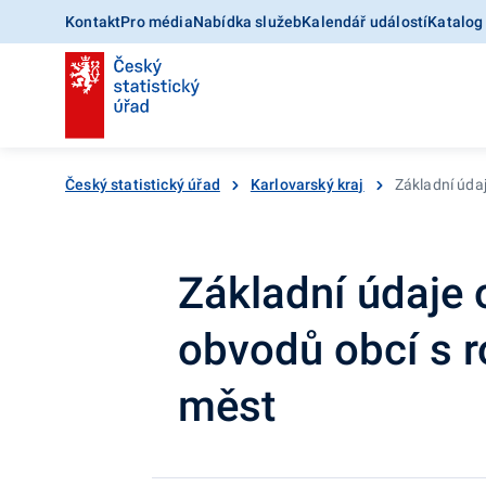
Kontakt
Pro média
Nabídka služeb
Kalendář událostí
Katalog
Český statistický úřad
Karlovarský kraj
Základní úda
Základní údaje
obvodů obcí s r
měst