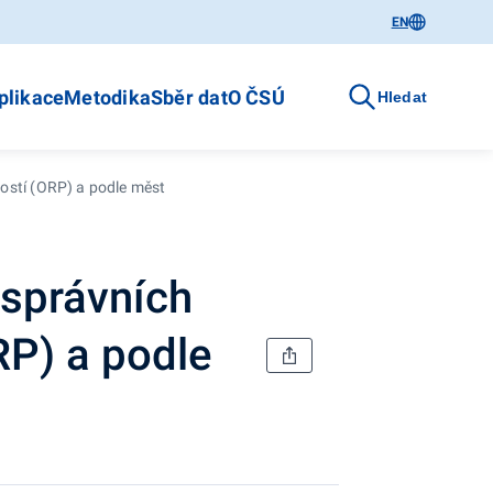
EN
plikace
Metodika
Sběr dat
O ČSÚ
Hledat
ostí (ORP) a podle měst
 správních
RP) a podle