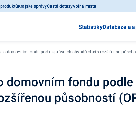
 produktů
Krajské správy
Časté dotazy
Volná místa
Statistiky
Databáze a a
je o domovním fondu podle správních obvodů obcí s rozšířenou působn
 o domovním fondu podle
ozšířenou působností (O