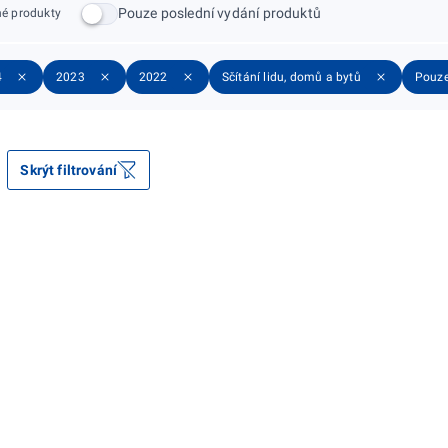
Pouze poslední vydání produktů
é produkty
4
2023
2022
Sčítání lidu, domů a bytů
Pouze
Skrýt filtrování