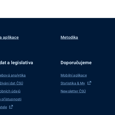
a aplikace
Metodika
at a legislativa
Doporučujeme
ebová analytika
Mobilní aplikace
žívání dat ČSÚ
Statistika & My
obních údajů
Newsletter ČSÚ
o přístupnosti
atele