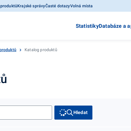
 produktů
Krajské správy
Časté dotazy
Volná místa
Statistiky
Databáze a a
produktů
Katalog produktů
tů
Hledat