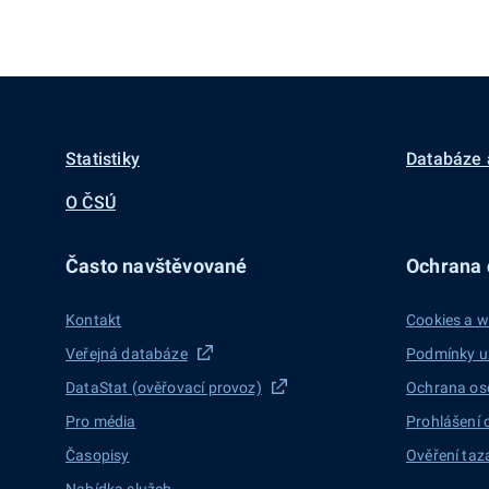
Statistiky
Databáze 
O ČSÚ
Často navštěvované
Ochrana d
Kontakt
Cookies a w
Veřejná databáze
Podmínky u
DataStat (ověřovací provoz)
Ochrana os
Pro média
Prohlášení 
Časopisy
Ověření taz