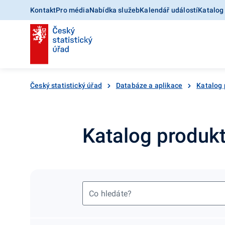
Kontakt
Pro média
Nabídka služeb
Kalendář událostí
Katalog
Český statistický úřad
Databáze a aplikace
Katalog 
Katalog produk
Co hledáte?