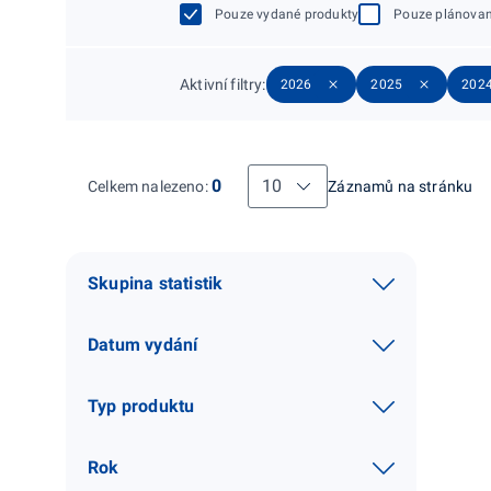
Pouze vydané produkty
Pouze plánovan
Aktivní filtry
:
2026
2025
202
Záznamů na stránku
0
Záznamů na stránku
Celkem nalezeno
:
Skupina statistik
Datum vydání
Typ produktu
Rok