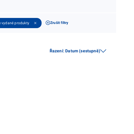
Zrušit filtry
 vydané produkty
Řazení
:
Datum (sestupně)