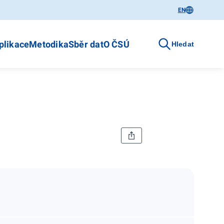
EN
plikace
Metodika
Sběr dat
O ČSÚ
Hledat