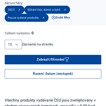
Aktivní filtry
:
2023
Sčítání lidu, domů a bytů
Zrušit filtry
Pouze vydané produkty
0
Celkem nalezeno
:
Záznamů na stránku
Záznamů na stránku
Zobrazit filtrování
Řazení
:
Datum (sestupně)
Všechny produkty vydávané ČSÚ jsou zveřejňovány v
předem stanovených termínech, zpravidla v 9:00 hod.