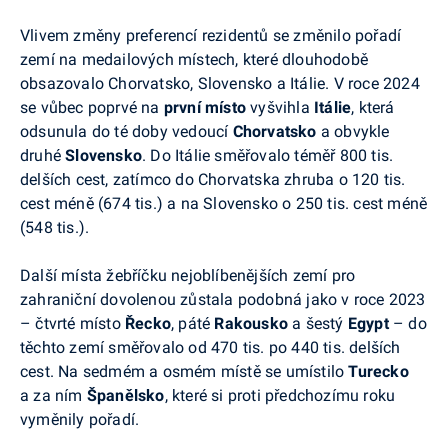
Vlivem změny preferencí rezidentů se změnilo pořadí
zemí na medailových místech, které dlouhodobě
obsazovalo Chorvatsko, Slovensko a Itálie. V roce 2024
se vůbec poprvé na
první místo
vyšvihla
Itálie
, která
odsunula do té doby vedoucí
Chorvatsko
a obvykle
druhé
Slovensko
. Do Itálie směřovalo téměř 800 tis.
delších cest, zatímco do Chorvatska zhruba o 120 tis.
cest méně (674 tis.) a na Slovensko o 250 tis. cest méně
(548 tis.).
Další místa žebříčku nejoblíbenějších zemí pro
zahraniční dovolenou zůstala podobná jako v roce 2023
– čtvrté místo
Řecko
, páté
Rakousko
a šestý
Egypt
– do
těchto zemí směřovalo od 470 tis. po 440 tis. delších
cest. Na sedmém a osmém místě se umístilo
Turecko
a za ním
Španělsko
, které si proti předchozímu roku
vyměnily pořadí.