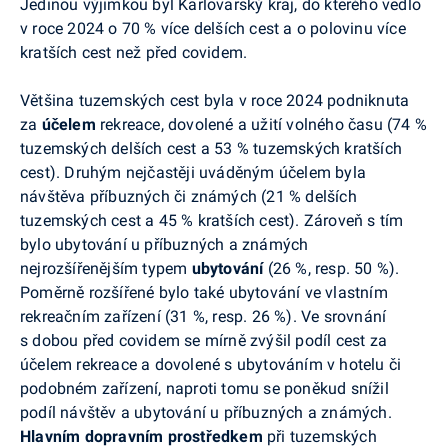
Jedinou výjimkou byl Karlovarský kraj, do kterého vedlo
v roce 2024 o 70 % více delších cest a o polovinu více
kratších cest než před covidem.
Většina tuzemských cest byla v roce 2024 podniknuta
za
účelem
rekreace, dovolené a užití volného času (74 %
tuzemských delších cest a 53 % tuzemských kratších
cest). Druhým nejčastěji uváděným účelem byla
návštěva příbuzných či známých (21 % delších
tuzemských cest a 45 % kratších cest). Zároveň s tím
bylo ubytování u příbuzných a známých
nejrozšířenějším typem
ubytování
(26 %, resp. 50 %).
Poměrně rozšířené bylo také ubytování ve vlastním
rekreačním zařízení (31 %, resp. 26 %). Ve srovnání
s dobou před covidem se mírně zvýšil podíl cest za
účelem rekreace a dovolené s ubytováním v hotelu či
podobném zařízení, naproti tomu se poněkud snížil
podíl návštěv a ubytování u příbuzných a známých.
Hlavním dopravním prostředkem
při tuzemských