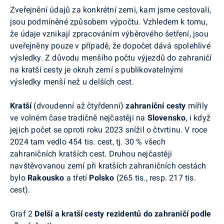
Zveřejnění údajů za konkrétní zemi, kam jsme cestovali,
jsou podmíněné způsobem výpočtu. Vzhledem k tomu,
že údaje vznikají zpracováním výběrového šetření, jsou
uveřejněny pouze v případě, že dopočet dává spolehlivé
výsledky
.
Z důvodu menšího počtu výjezdů do zahraničí
na kratší cesty je okruh zemí s publikovatelnými
výsledky menší než u delších cest.
Kratší
(dvoudenní až čtyřdenní)
zahraniční cesty
mířily
ve volném čase tradičně nejčastěji na
Slovensko
, i když
jejich počet se oproti roku 2023 snížil o čtvrtinu. V roce
2024 tam vedlo 454 tis. cest, tj. 30 % všech
zahraničních kratších cest. Druhou nejčastěji
navštěvovanou zemí při kratších zahraničních cestách
bylo
Rakousko
a třetí
Polsko
(265 tis., resp. 217 tis.
cest).
Graf 2
Delší a kratší
c
esty rezidentů do zahraničí podle