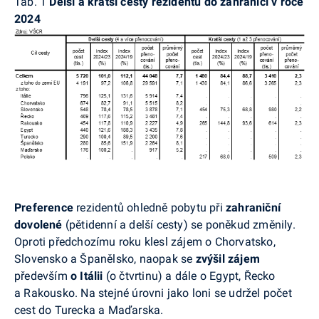
Tab. 1
Delší a kratší cesty rezidentů do zahraničí v roce
2024
Preference
rezidentů ohledně pobytu při
zahraniční
dovolené
(pětidenní a delší cesty) se poněkud změnily.
Oproti předchozímu roku klesl zájem o Chorvatsko,
Slovensko a Španělsko, naopak se
zvýšil zájem
především
o Itálii
(o čtvrtinu) a dále o Egypt, Řecko
a Rakousko. Na stejné úrovni jako loni se udržel počet
cest do Turecka a Maďarska.