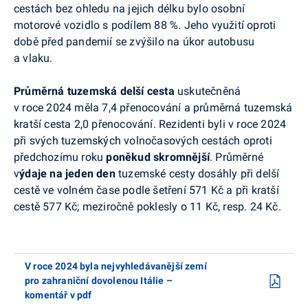
cestách bez ohledu na jejich délku bylo osobní
motorové vozidlo s podílem 88 %. Jeho využití oproti
době před pandemií se zvýšilo na úkor autobusu
a vlaku.
Průměrná tuzemská delší cesta
uskutečněná
v roce 2024 měla 7,4 přenocování a průměrná tuzemská
kratší cesta 2,0 přenocování. Rezidenti byli v roce 2024
při svých tuzemských volnočasových cestách oproti
předchozímu roku
poněkud skromnější
. Průměrné
v
ýdaje
na jeden den
tuzemské cesty dosáhly při delší
cestě ve volném čase podle šetření 571 Kč a při kratší
cestě 577 Kč; meziročně poklesly o 11 Kč, resp. 24 Kč.
V roce 2024 byla nejvyhledávanější zemí
pro zahraniční dovolenou Itálie –
komentář v pdf