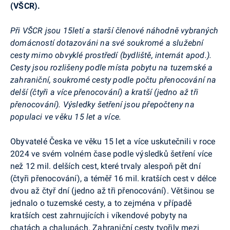
(VŠCR).
Při VŠCR jsou 15letí a starší členové náhodně vybraných
domácností dotazováni na své soukromé a služební
cesty mimo obvyklé prostředí (bydliště, internát apod.).
Cesty jsou rozlišeny podle místa pobytu na tuzemské a
zahraniční, soukromé cesty podle počtu přenocování na
delší (čtyři a více přenocování) a kratší (jedno až tři
přenocování). Výsledky šetření jsou přepočteny na
populaci ve věku 15 let a více.
Obyvatelé Česka ve věku 15 let a více uskutečnili v roce
2024 ve svém volném čase podle výsledků šetření více
než 12 mil. delších cest, které trvaly alespoň pět dní
(čtyři přenocování), a téměř 16 mil. kratších cest v délce
dvou až čtyř dní (jedno až tři přenocování). Většinou se
jednalo o tuzemské cesty, a to zejména v případě
kratších cest zahrnujících i víkendové pobyty na
chatách a chalupách. Zahraniční cesty tvořily mezi