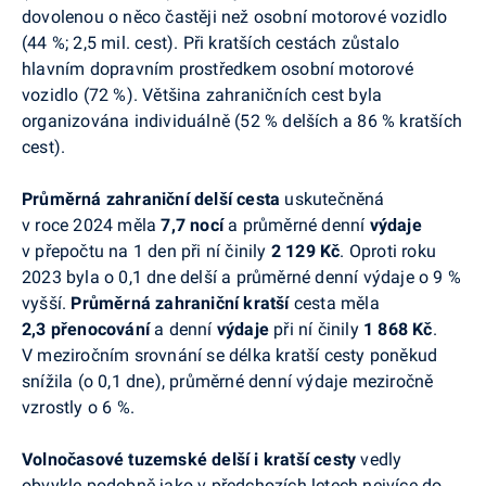
dovolenou o něco častěji než osobní motorové vozidlo
(44 %; 2,5 mil. cest). Při kratších cestách zůstalo
hlavním dopravním prostředkem osobní motorové
vozidlo (72 %). Většina zahraničních cest byla
organizována individuálně (52 % delších a 86 % kratších
cest).
Průměrná zahraniční delší cesta
uskutečněná
v roce 2024 měla
7,7 nocí
a průměrné denní
výdaje
v přepočtu na 1 den při ní činily
2 129 Kč
. Oproti roku
2023 byla o 0,1 dne delší a průměrné denní výdaje o 9 %
vyšší.
Průměrná zahraniční kratší
cesta měla
2,3 přenocování
a denní
výdaje
při ní činily
1 868 Kč
.
V meziročním srovnání se délka kratší cesty poněkud
snížila (o 0,1 dne), průměrné denní výdaje meziročně
vzrostly o 6 %
.
Volnočasové tuzemské delší i kratší cesty
vedly
obvykle podobně jako v předchozích letech nejvíce do