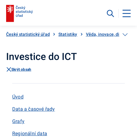
Český statistický úřad
Statistiky
Věda, inovace, digitaliza
Investice do ICT
Skrýt obsah
Úvod
Data a časové řady
Grafy
Regionální data