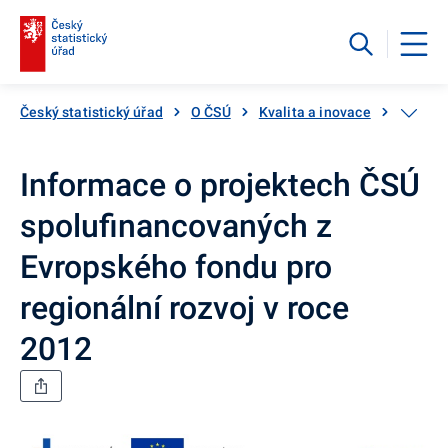
Český statistický úřad
O ČSÚ
Kvalita a inovace
Inovačn
Informace o projektech ČSÚ
spolufinancovaných z
Evropského fondu pro
regionální rozvoj v roce
2012