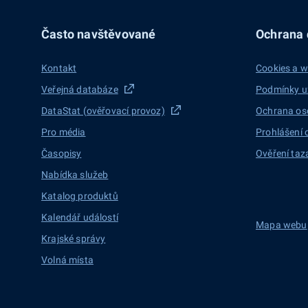
Často navštěvované
Ochrana d
Kontakt
Cookies a w
Veřejná databáze
Podmínky u
DataStat (ověřovací provoz)
Ochrana os
Pro média
Prohlášení 
Časopisy
Ověření taz
Nabídka služeb
Katalog produktů
Kalendář událostí
Mapa webu
Krajské správy
Volná místa