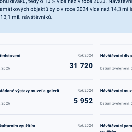
lionu diváků, tedy o 10 % více než v roce 2023. Návštěvn
památkových objektů bylo v roce 2024 více než 14,3 mil
 13,1 mil. návštěvníků.
ředstavení
Rok 2024
Návštěvníci div
31 720
. 2026
Datum zveřejnění: 
ořádané výstavy muzeí a galerií
Rok 2024
Návštěvníci muze
5 952
. 2026
Datum zveřejnění: 
kulturním využitím
Rok 2024
Návštěvníci pam