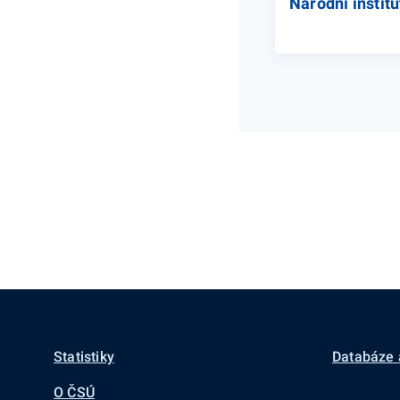
Národní institu
Statistiky
Databáze 
O ČSÚ