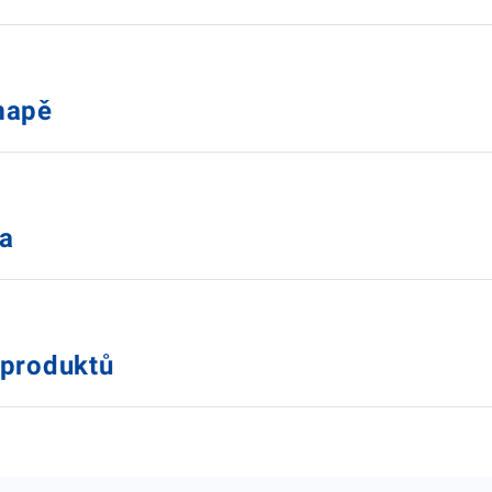
 mapě
ka
 produktů