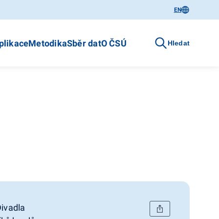
EN
plikace
Metodika
Sběr dat
O ČSÚ
Hledat
Divadla