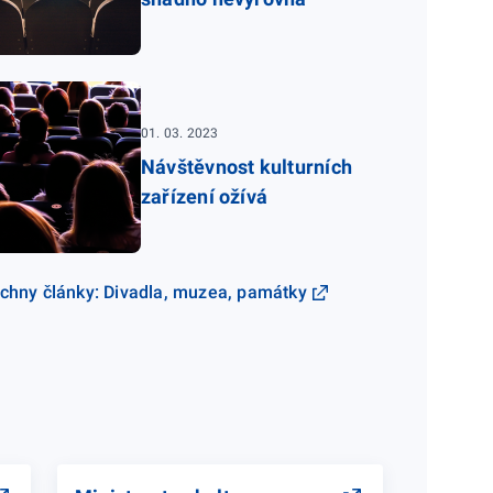
01. 03. 2023
Návštěvnost kulturních
zařízení ožívá
chny články: Divadla, muzea, památky