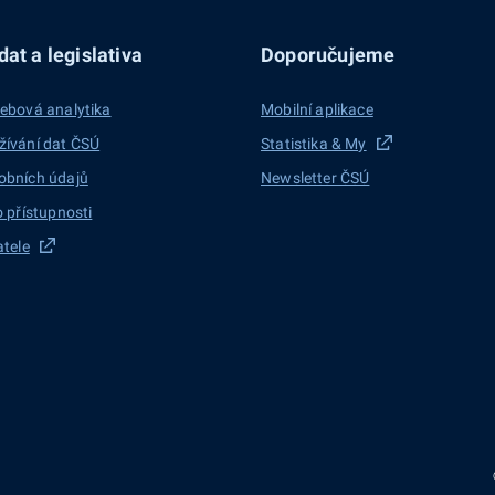
at a legislativa
Doporučujeme
ebová analytika
Mobilní aplikace
žívání dat ČSÚ
Statistika & My
obních údajů
Newsletter ČSÚ
o přístupnosti
atele