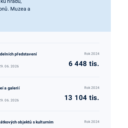
íků hradů,
ionů. Muzea a
adelních představení
Rok 2024
6 448 tis.
29. 06. 2026
í a galerií
Rok 2024
13 104 tis.
29. 06. 2026
átkových objektů s kulturním
Rok 2024