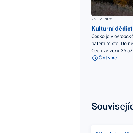
25. 02. 2025
Kulturní dědic
Česko je v evropsk
pátém místě. Do ně
Čech ve věku 35 až 
Číst více
Souvisejí