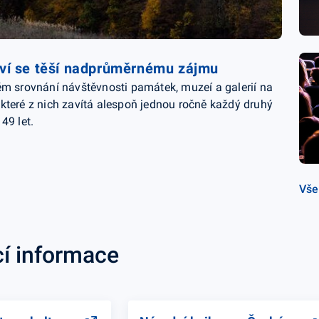
tví se těší nadprůměrnému zájmu
ém srovnání návštěvnosti památek, muzeí a galerií na
které z nich zavítá alespoň jednou ročně každý druhý
49 let.
Vše
cí informace