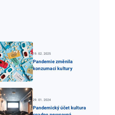
19. 02. 2025
Pandemie změnila
konzumaci kultury
29. 01. 2024
Pandemický účet kultura
snadno nevyrovná