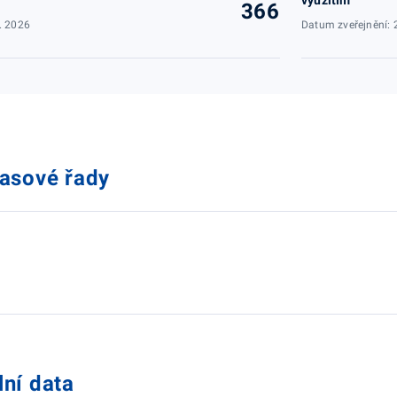
využitím
366
. 2026
Datum zveřejnění: 
časové řady
lní data