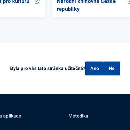
t pro kulturu
Národní knihovna České
republiky
Byla pro vás tato stránka užitečná?
Ano
Ne
a aplikace
Metodika