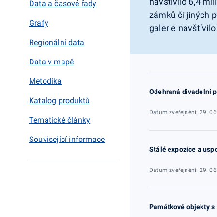
navštívilo 6,4 mi
Data a časové řady
zámků či jiných 
Grafy
galerie navštívilo
Regionální data
Data v mapě
Metodika
Odehraná divadelní p
Katalog produktů
Datum zveřejnění: 29. 06
Tematické články
Související informace
Stálé expozice a usp
Datum zveřejnění: 29. 06
Památkové objekty s 