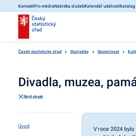
Kontakt
Pro média
Nabídka služeb
Kalendář událostí
Katalog
Český statistický úřad
Statistiky
Společnost
Kult
Divadla, muzea, pamá
Skrýt obsah
Úvod
V roce 2024 bylo 