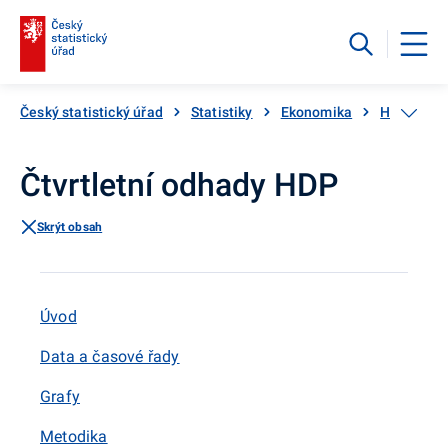
Český statistický úřad
Statistiky
Ekonomika
HDP, národ
Čtvrtletní odhady HDP
Skrýt obsah
Úvod
Data a časové řady
Grafy
Metodika