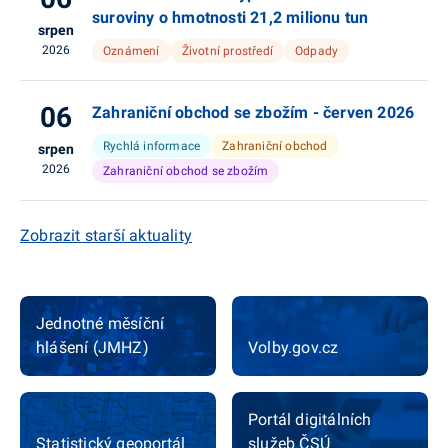
suroviny o hmotnosti 21,2 milionu tun
srpen
2026
Oznámení
Životní prostředí
Odpady
06
Zahraniční obchod se zbožím - červen 2026
Rychlá informace
Zahraniční obchod
srpen
2026
Zahraniční obchod se zbožím
Zobrazit starší aktuality
Jednotné měsíční
hlášení (JMHZ)
Volby.gov.cz
Portál digitálních
Statistický geoportál
služeb ČSÚ