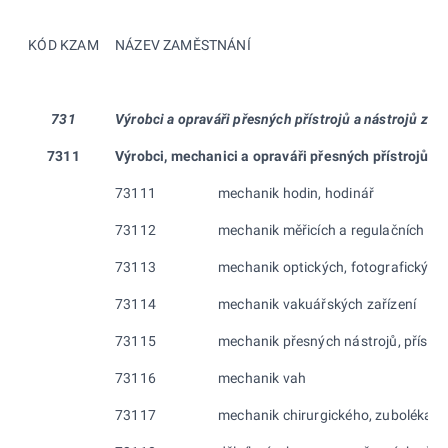
KÓD KZAM
NÁZEV ZAMĚSTNÁNÍ
731
Výrobci a opraváři přesných přístrojů a nástrojů z k
7311
Výrobci, mechanici a opraváři přesných přístrojů a 
73111
mechanik hodin, hodinář
73112
mechanik měřicích a regulačních zař
73113
mechanik optických, fotografických 
73114
mechanik vakuářských zařízení
73115
mechanik přesných nástrojů, přístro
73116
mechanik vah
73117
mechanik chirurgického, zubolékařs