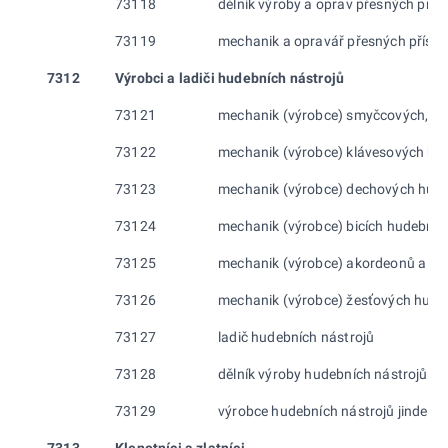
73118
dělník výroby a oprav přesných příst
73119
mechanik a opravář přesných přístro
7312
Výrobci a ladiči hudebních nástrojů
73121
mechanik (výrobce) smyčcových, str
73122
mechanik (výrobce) klávesových hu
73123
mechanik (výrobce) dechových hude
73124
mechanik (výrobce) bicích hudebníc
73125
mechanik (výrobce) akordeonů a h
73126
mechanik (výrobce) žesťových hude
73127
ladič hudebních nástrojů
73128
dělník výroby hudebních nástrojů
73129
výrobce hudebních nástrojů jinde n
7313
Klenotníci a zlatníci