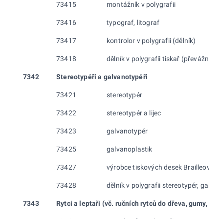
73415
montážník v polygrafii
73416
typograf, litograf
73417
kontrolor v polygrafii (dělník)
73418
dělník v polygrafii tiskař (převážně r
7342
Stereotypéři a galvanotypéři
73421
stereotypér
73422
stereotypér a lijec
73423
galvanotypér
73425
galvanoplastik
73427
výrobce tiskových desek Brailleova 
73428
dělník v polygrafii stereotypér, galv
7343
Rytci a leptaři (vč. ručních
rytců do dřeva, gumy, lin