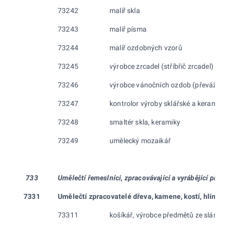
73242
malíř skla
73243
malíř písma
73244
malíř ozdobných vzorů
73245
výrobce zrcadel (stříbřič zrcadel)
73246
výrobce vánočních ozdob (převážně 
73247
kontrolor výroby sklářské a keramick
73248
smaltér skla, keramiky
73249
umělecký mozaikář
733
Umělečtí řemeslníci, zpracovávající a vyrábějící před
7331
Umělečtí zpracovatelé dřeva,
kamene, kostí, hlíny
73311
košíkář, výrobce předmětů ze slámy, 