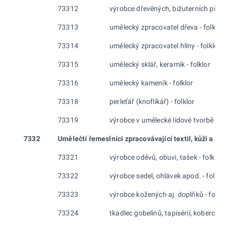
73312
výrobce dřevěných, bižuterních předm
73313
umělecký zpracovatel dřeva - folklor
73314
umělecký zpracovatel hlíny - folklor
73315
umělecký sklář, keramik - folklor
73316
umělecký kameník - folklor
73318
perleťář (knoflíkář) - folklor
73319
výrobce v umělecké lidové tvorbě (dř
7332
Umělečtí řemeslníci zpracovávající textil, kůži a p
73321
výrobce oděvů, obuvi, tašek - folklor
73322
výrobce sedel, ohlávek apod. - folklo
73323
výrobce kožených aj. doplňků - folkl
73324
tkadlec gobelínů, tapisérií, koberců - 