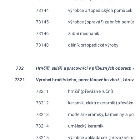
73144
výrobce ortopedických pomůcek
73145
výrobce (opravář) zubních pomůcek
73146
zubní mechanik
73148
dělník ortopedické výroby
732
Hrnčíři, skláři a pracovníci v příbuzných oborech /ru
7321
Výrobci hrnčířského, porcelánového zboží, žáruvzdo
73211
hrnčíř (převážně ruční)
73212
keramik, elektrokeramik (převážně r
73213
modelář keramiky, kameniny a porc
73214
umělecký keramik
73215
výrobce obkladaček (převážně ruční