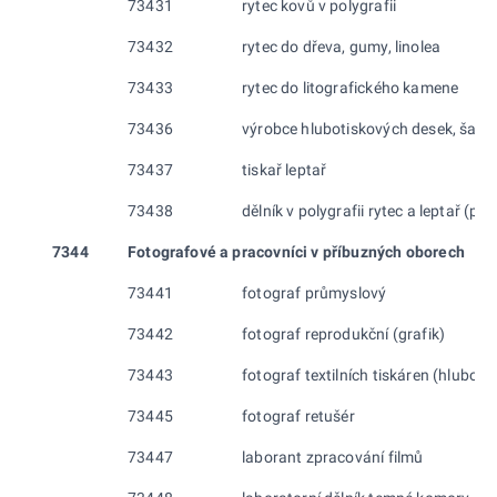
73431
rytec kovů v polygrafii
73432
rytec do dřeva, gumy, linolea
73433
rytec do litografického kamene
73436
výrobce hlubotiskových desek, šablo
73437
tiskař leptař
73438
dělník v polygrafii rytec a leptař (př
7344
Fotografové a pracovníci v příbuzných oborech
73441
fotograf průmyslový
73442
fotograf reprodukční (grafik)
73443
fotograf textilních tiskáren (hluboti
73445
fotograf retušér
73447
laborant zpracování filmů