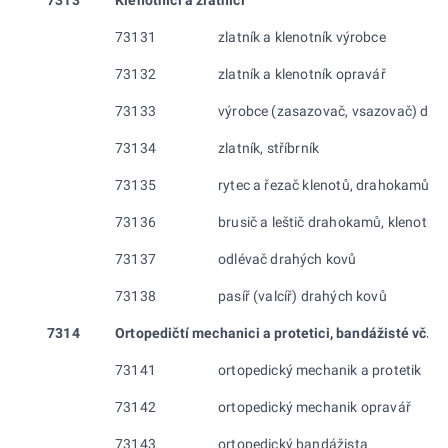
73131
zlatník a klenotník výrobce
73132
zlatník a klenotník opravář
73133
výrobce (zasazovač, vsazovač) dr
73134
zlatník, stříbrník
73135
rytec a řezač klenotů, drahokamů 
73136
brusič a leštič drahokamů, klenotů,
73137
odlévač drahých kovů
73138
pasíř (valcíř) drahých kovů
7314
Ortopedičtí mechanici a protetici, bandážisté vč. 
73141
ortopedický mechanik a protetik
73142
ortopedický mechanik opravář
73143
ortopedický bandážista