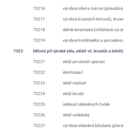
73216
výrobce cihel a tvárnic (převážně ruč
73217
výrobce brusných kotoučů, brusnýc
73218
dělník keramické (cihlářské) výroby
73219
výrobce hrnčířského a porcelánovéh
7322
Dělníci při výrobě skla, skláři vč. brusičů a leštičů
73221
sklář prvotních operací
73222
sklofoukač
73223
sklář mačkař
73224
sklář brusič
73225
odlévač skleněných čoček
73226
sklář umělecký
73227
výrobce skleněné bižuterie (převážně