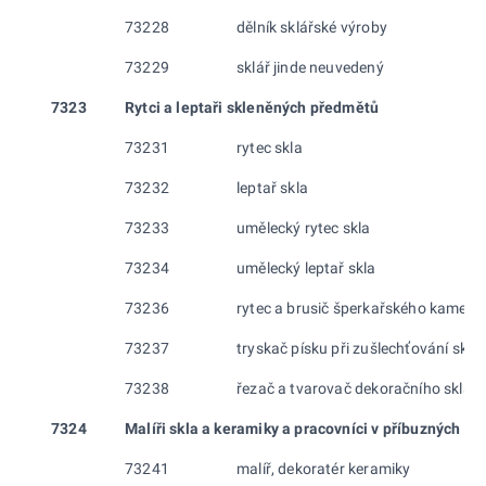
73228
dělník sklářské výroby
73229
sklář jinde neuvedený
7323
Rytci a leptaři skleněných předmětů
73231
rytec skla
73232
leptař skla
73233
umělecký rytec skla
73234
umělecký leptař skla
73236
rytec a brusič šperkařského kamene
73237
tryskač písku při zušlechťování skla
73238
řezač a tvarovač dekoračního skla
7324
Malíři skla a keramiky a pracovníci v příbuzných ob
73241
malíř, dekoratér keramiky