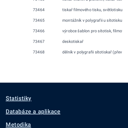
73464
tiskař filmového tisku, světlotisku
73465
montážník v polygrafii u sítotisku
73466
výrobce šablon pro sítotisk, filmový 
73467
deskotiskař
73468
dělník v polygrafii sítotiskař (převáž
Statistiky
Databáze a aplikace
Metodika