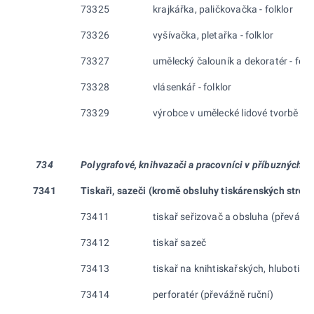
73325
krajkářka, paličkovačka - folklor
73326
vyšívačka, pletařka - folklor
73327
umělecký čalouník a dekoratér - folk
73328
vlásenkář - folklor
73329
výrobce v umělecké lidové tvorbě (pap
734
Polygrafové, knihvazači a pracovníci v příbuzných o
7341
Tiskaři, sazeči (kromě obsluhy tiskárenských strojů
73411
tiskař seřizovač a obsluha (převážně
73412
tiskař sazeč
73413
tiskař na knihtiskařských, hlubotisk
73414
perforatér (převážně ruční)