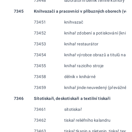
73448
laboratorní dělník temné komory
7345
Knihvazači a pracovníci v příbuzných oborech
(vč. 
73451
knihvazač
73452
knihař zdobení a potiskování (knihař
73453
knihař restaurátor
73454
knihař výrobce obrazů a titulů na k
73455
knihař razicího stroje
73458
dělník v knihárně
73459
knihař jinde neuvedený (převážně ru
7346
Sítotiskaři, deskotiskaři a textilní tiskaři
73461
sítotiskař
73462
tiskař reliéfního kalandru
73463
tiskař tkanin a pletenin, tiskař textiln